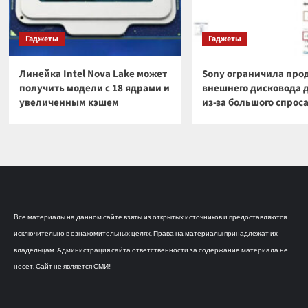
Гаджеты
Гаджеты
Линейка Intel Nova Lake может
Sony ограничила про
получить модели с 18 ядрами и
внешнего дисковода 
увеличенным кэшем
из-за большого спрос
Все материалы на данном сайте взяты из открытых источников и предоставляются
исключительно в ознакомительных целях. Права на материалы принадлежат их
владельцам. Администрация сайта ответственности за содержание материала не
несет. Сайт не является СМИ!