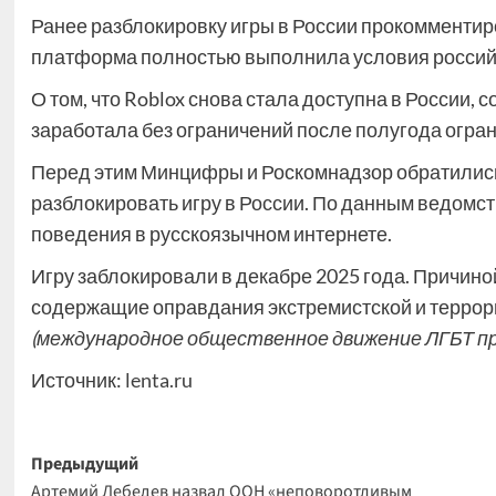
Ранее разблокировку игры в России прокомментир
платформа полностью выполнила условия российс
О том, что Roblox снова стала доступна в России,
заработала без ограничений после полугода огра
Перед этим Минцифры и Роскомнадзор обратились
разблокировать игру в России. По данным ведомст
поведения в русскоязычном интернете.
Игру заблокировали в декабре 2025 года. Причино
содержащие оправдания экстремистской и террор
(международное общественное движение ЛГБТ пр
Источник:
lenta.ru
Навигация
Предыдущий
Артемий Лебедев назвал ООН «неповоротливым