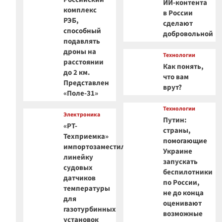
ИИ-контента
комплекс
в России
РЭБ,
сделают
способный
добровольной
подавлять
дроны на
Технологии
расстоянии
Как понять,
до 2 км.
что вам
Представлен
врут?
«Поле-31»
Технологии
Электроника
Путин:
«РТ-
страны,
Техприемка»
помогающие
импортозаместила
Украине
линейку
запускать
судовых
беспилотники
датчиков
по России,
температуры
не до конца
для
оценивают
газотурбинных
возможные
установок