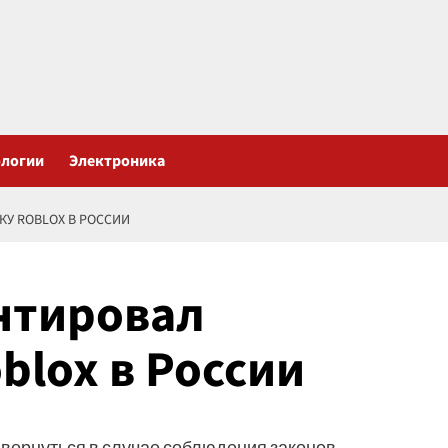
ологии
Электроника
У ROBLOX В РОССИИ
нтировал
blox в России
т вернуться в случае соблюдения законов