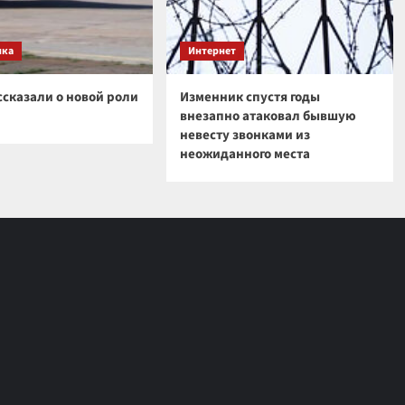
ика
Интернет
ссказали о новой роли
Изменник спустя годы
внезапно атаковал бывшую
невесту звонками из
неожиданного места