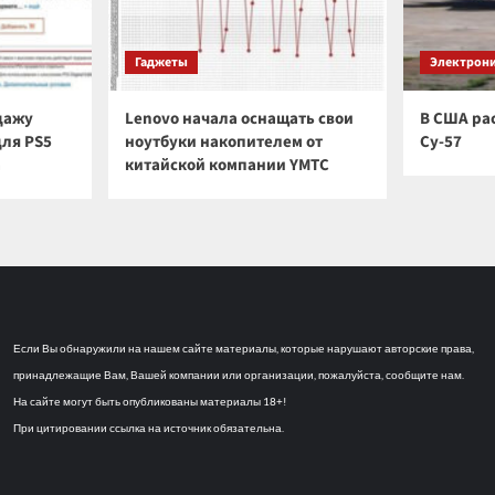
Гаджеты
Электрон
дажу
Lenovo начала оснащать свои
В США ра
для PS5
ноутбуки накопителем от
Су-57
а
китайской компании YMTC
Если Вы обнаружили на нашем сайте материалы, которые нарушают авторские права,
принадлежащие Вам, Вашей компании или организации, пожалуйста, сообщите нам.
На сайте могут быть опубликованы материалы 18+!
При цитировании ссылка на источник обязательна.