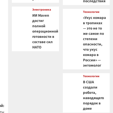
последствия
Электроника
Технологии
ИИ Maven
«Укус комара
достиг
в тропиках
полной
— это не то
операционной
же самое по
готовности в
степени
составе сил
опасности,
НАТО
что укус
комара в
России» —
энтомолог
Технологии
В США
создали
робота,
наводящего
порядок в
й:
доме
кты