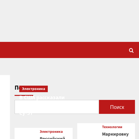
Поиск
Электроника
В США рассказали
о новой роли
Поиск
Су-57
Технологии
Электроника
Маркировку
Российский