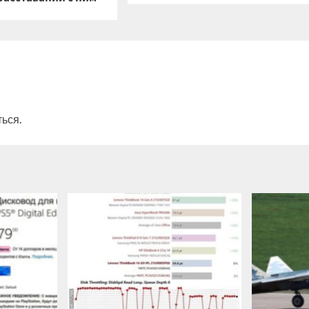
ться
.