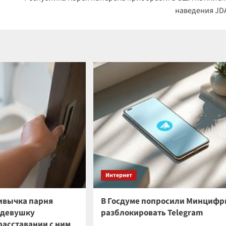
наведения J
Интернет
ивычка парня
В Госдуме попросили Минциф
о девушку
разблокировать Telegram
расставании с ним