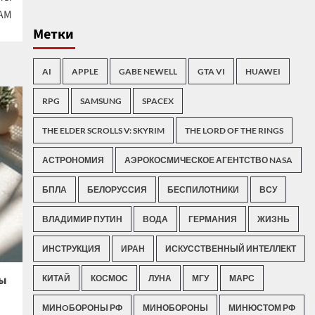
DAM
Метки
AI
APPLE
GABE NEWELL
GTA VI
HUAWEI
RPG
SAMSUNG
SPACEX
THE ELDER SCROLLS V: SKYRIM
THE LORD OF THE RINGS
АСТРОНОМИЯ
АЭРОКОСМИЧЕСКОЕ АГЕНТСТВО NASA
БПЛА
БЕЛОРУССИЯ
БЕСПИЛОТНИКИ
ВСУ
ВЛАДИМИР ПУТИН
ВОДА
ГЕРМАНИЯ
ЖИЗНЬ
ИНСТРУКЦИЯ
ИРАН
ИСКУССТВЕННЫЙ ИНТЕЛЛЕКТ
ры
КИТАЙ
КОСМОС
ЛУНА
МГУ
МАРС
МИНOБОРОНЫ РФ
МИНОБОРОНЫ
МИНЮСТОМ РФ