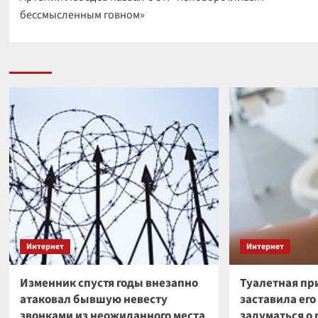
записи
бессмысленным говном»
Интернет
Интернет
Изменник спустя годы внезапно
Туалетная пр
атаковал бывшую невесту
заставила ег
звонками из неожиданного места
задуматься о 