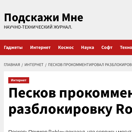
Перейти
Подскажи Мне
к
содержимому
НАУЧНО-ТЕХНИЧЕСКИЙ ЖУРНАЛ.
Гаджеты
Интернет
Космос
Наука
Софт
Техн
ГЛАВНАЯ
ИНТЕРНЕТ
ПЕСКОВ ПРОКОММЕНТИРОВАЛ РАЗБЛОКИРОВК
Интернет
Песков прокомме
разблокировку Ro
Песков: Пример Roblox показал, что сервисы могу