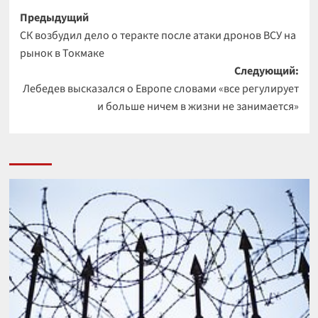
Навигация
Предыдущий
СК возбудил дело о теракте после атаки дронов ВСУ на
записи
рынок в Токмаке
Следующий:
Лебедев высказался о Европе словами «все регулирует
и больше ничем в жизни не занимается»