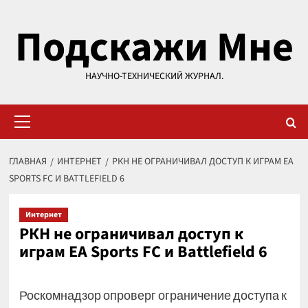
Перейти
Подскажи Мне
к
содержимому
НАУЧНО-ТЕХНИЧЕСКИЙ ЖУРНАЛ.
Основное
меню
ГЛАВНАЯ
ИНТЕРНЕТ
РКН НЕ ОГРАНИЧИВАЛ ДОСТУП К ИГРАМ EA
SPORTS FC И BATTLEFIELD 6
Интернет
РКН не ограничивал доступ к
играм EA Sports FC и Battlefield 6
Роскомнадзор опроверг ограничение доступа к