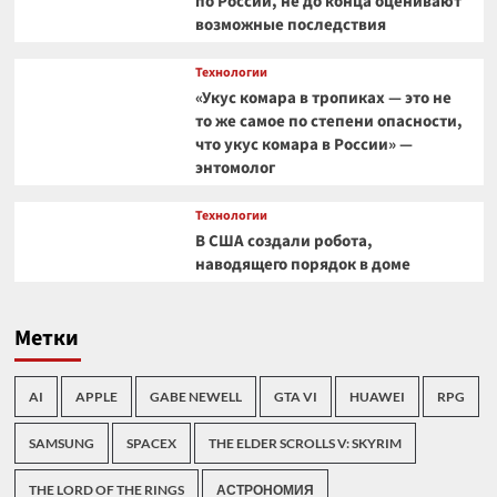
по России, не до конца оценивают
возможные последствия
Технологии
«Укус комара в тропиках — это не
то же самое по степени опасности,
что укус комара в России» —
энтомолог
Технологии
В США создали робота,
наводящего порядок в доме
Метки
AI
APPLE
GABE NEWELL
GTA VI
HUAWEI
RPG
SAMSUNG
SPACEX
THE ELDER SCROLLS V: SKYRIM
THE LORD OF THE RINGS
АСТРОНОМИЯ