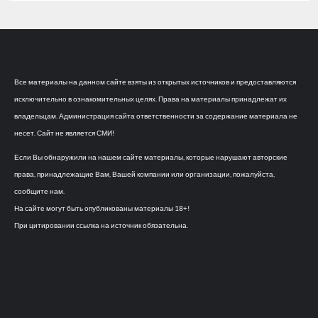
Все материалы на данном сайте взяты из открытых источников и предоставляются
исключительно в ознакомительных целях. Права на материалы принадлежат их
владельцам. Администрация сайта ответственности за содержание материала не
несет. Сайт не является СМИ!
Если Вы обнаружили на нашем сайте материалы, которые нарушают авторские
права, принадлежащие Вам, Вашей компании или организации, пожалуйста,
сообщите нам.
На сайте могут быть опубликованы материалы 18+!
При цитировании ссылка на источник обязательна.