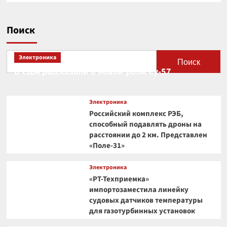
Поиск
Электроника
Поиск
В США рассказали о новой роли Су-57
Электроника
Российский комплекс РЭБ,
способный подавлять дроны на
расстоянии до 2 км. Представлен
«Поле-31»
Электроника
«РТ-Техприемка»
импортозаместила линейку
судовых датчиков температуры
для газотурбинных установок