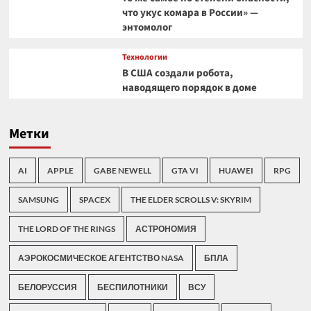
что укус комара в России» —
энтомолог
Технологии
В США создали робота,
наводящего порядок в доме
Метки
AI
APPLE
GABE NEWELL
GTA VI
HUAWEI
RPG
SAMSUNG
SPACEX
THE ELDER SCROLLS V: SKYRIM
THE LORD OF THE RINGS
АСТРОНОМИЯ
АЭРОКОСМИЧЕСКОЕ АГЕНТСТВО NASA
БПЛА
БЕЛОРУССИЯ
БЕСПИЛОТНИКИ
ВСУ