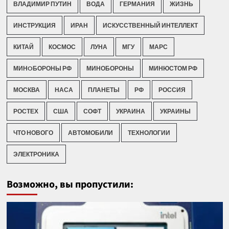
ВЛАДИМИР ПУТИН
ВОДА
ГЕРМАНИЯ
ЖИЗНЬ
ИНСТРУКЦИЯ
ИРАН
ИСКУССТВЕННЫЙ ИНТЕЛЛЕКТ
КИТАЙ
КОСМОС
ЛУНА
МГУ
МАРС
МИНOБОРОНЫ РФ
МИНОБОРОНЫ
МИНЮСТОМ РФ
МОСКВА
НАСА
ПЛАНЕТЫ
РФ
РОССИЯ
РОСТЕХ
США
СОФТ
УКРАИНА
УКРАИНЫ
ЧТО НОВОГО
АВТОМОБИЛИ
ТЕХНОЛОГИИ
ЭЛЕКТРОНИКА
Возможно, вы пропустили: