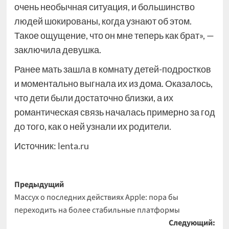
очень необычная ситуация, и большинство
людей шокированы, когда узнают об этом.
Такое ощущение, что он мне теперь как брат», —
заключила девушка.
Ранее мать зашла в комнату детей-подростков
и моментально выгнала их из дома. Оказалось,
что дети были достаточно близки, а их
романтическая связь началась примерно за год
до того, как о ней узнали их родители.
Источник:
lenta.ru
Навигация
Предыдущий
Массух о последних действиях Apple: пора бы
записи
переходить на более стабильные платформы
Следующий: