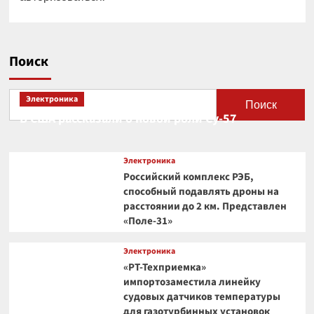
Поиск
Электроника
Поиск
В США рассказали о новой роли Су-57
Электроника
Российский комплекс РЭБ,
способный подавлять дроны на
расстоянии до 2 км. Представлен
«Поле-31»
Электроника
«РТ-Техприемка»
импортозаместила линейку
судовых датчиков температуры
для газотурбинных установок