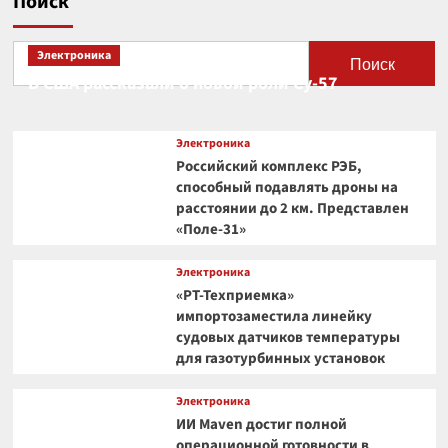
Поиск
Электроника
Поиск
В США рассказали о новой роли Су-57
Электроника
Российский комплекс РЭБ,
способный подавлять дроны на
расстоянии до 2 км. Представлен
«Поле-31»
Электроника
«РТ-Техприемка»
импортозаместила линейку
судовых датчиков температуры
для газотурбинных установок
Электроника
ИИ Maven достиг полной
операционной готовности в