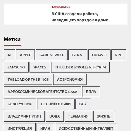
Технологии
В США создали робота,
наводящего порядок в доме
Метки
AI
APPLE
GABE NEWELL
GTA VI
HUAWEI
RPG
SAMSUNG
SPACEX
THE ELDER SCROLLS V: SKYRIM
THE LORD OF THE RINGS
АСТРОНОМИЯ
АЭРОКОСМИЧЕСКОЕ АГЕНТСТВО NASA
БПЛА
БЕЛОРУССИЯ
БЕСПИЛОТНИКИ
ВСУ
ВЛАДИМИР ПУТИН
ВОДА
ГЕРМАНИЯ
ЖИЗНЬ
ИНСТРУКЦИЯ
ИРАН
ИСКУССТВЕННЫЙ ИНТЕЛЛЕКТ