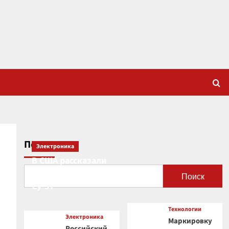
Поиск
Электроника
В США рассказали
о новой роли
Поиск
Су-57
Технологии
Электроника
Маркировку
Российский