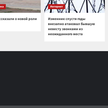
ика
Интернет
ссказали о новой роли
Изменник спустя годы
внезапно атаковал бывшую
невесту звонками из
неожиданного места