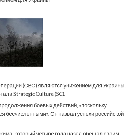
операции (СВО) являются унижением для Украины,
ла Strategic Culture (SC).
 продолжения боевых действий, «поскольку
ся бесчисленными». Он назвал успехи российской
ежима, который четыре года назад обещал своим