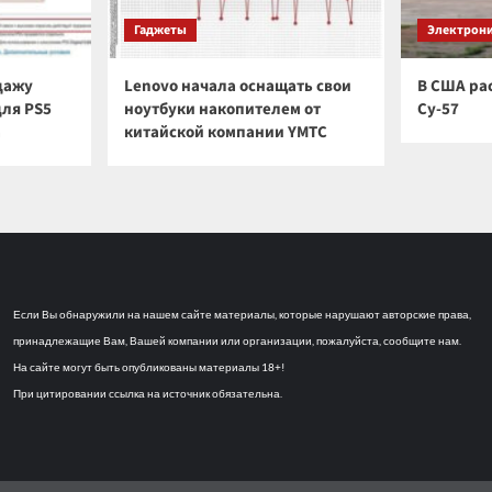
Гаджеты
Электрон
дажу
Lenovo начала оснащать свои
В США ра
для PS5
ноутбуки накопителем от
Су-57
а
китайской компании YMTC
Если Вы обнаружили на нашем сайте материалы, которые нарушают авторские права,
принадлежащие Вам, Вашей компании или организации, пожалуйста, сообщите нам.
На сайте могут быть опубликованы материалы 18+!
При цитировании ссылка на источник обязательна.