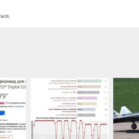
ться
.