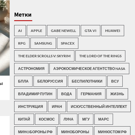
Метки
AI
APPLE
GABE NEWELL
GTA VI
HUAWEI
RPG
SAMSUNG
SPACEX
THE ELDER SCROLLS V: SKYRIM
THE LORD OF THE RINGS
АСТРОНОМИЯ
АЭРОКОСМИЧЕСКОЕ АГЕНТСТВО NASA
БПЛА
БЕЛОРУССИЯ
БЕСПИЛОТНИКИ
ВСУ
ры
ВЛАДИМИР ПУТИН
ВОДА
ГЕРМАНИЯ
ЖИЗНЬ
ИНСТРУКЦИЯ
ИРАН
ИСКУССТВЕННЫЙ ИНТЕЛЛЕКТ
КИТАЙ
КОСМОС
ЛУНА
МГУ
МАРС
МИНOБОРОНЫ РФ
МИНОБОРОНЫ
МИНЮСТОМ РФ