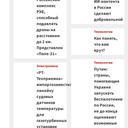
ИИ-контента
комплекс
в России
РЭБ,
сделают
способный
добровольной
подавлять
дроны на
Технологии
расстоянии
Как понять,
до 2 км.
что вам
Представлен
врут?
«Поле-31»
Технологии
Электроника
Путин:
«РТ-
страны,
Техприемка»
помогающие
импортозаместила
Украине
линейку
запускать
судовых
беспилотники
датчиков
по России,
температуры
не до конца
для
оценивают
газотурбинных
возможные
установок