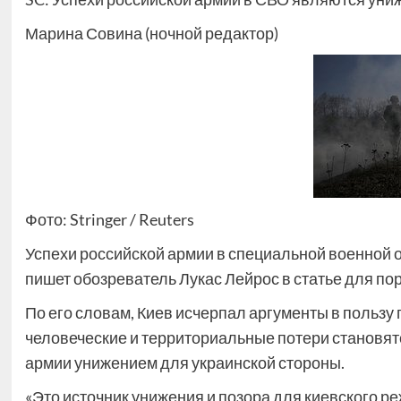
Марина Совина (ночной редактор)
Фото: Stringer / Reuters
Успехи российской армии в специальной военной 
пишет обозреватель Лукас Лейрос в статье для порта
По его словам, Киев исчерпал аргументы в пользу
человеческие и территориальные потери становят
армии унижением для украинской стороны.
«Это источник унижения и позора для киевского р