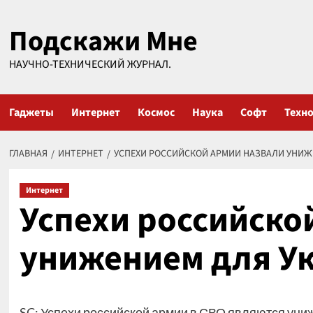
Перейти
Подскажи Мне
к
содержимому
НАУЧНО-ТЕХНИЧЕСКИЙ ЖУРНАЛ.
Гаджеты
Интернет
Космос
Наука
Софт
Техн
ГЛАВНАЯ
ИНТЕРНЕТ
УСПЕХИ РОССИЙСКОЙ АРМИИ НАЗВАЛИ УНИЖ
Интернет
Успехи российско
унижением для У
SC: Успехи российской армии в СВО являются уни