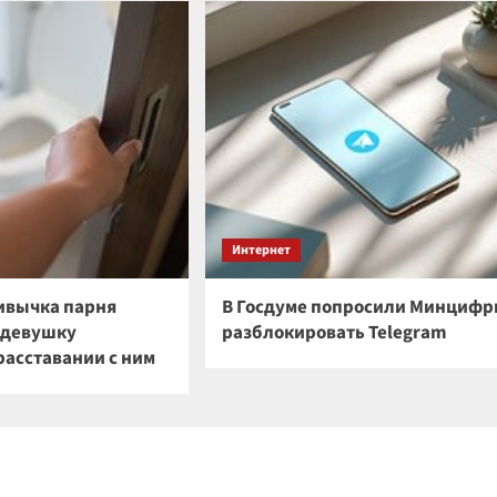
Интернет
ивычка парня
В Госдуме попросили Минциф
о девушку
разблокировать Telegram
расставании с ним