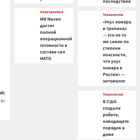
последствия
й
Электроника
Технологии
ИИ Maven
«Укус комара
достиг
в тропиках
полной
— это не то
операционной
же самое по
готовности в
степени
составе сил
опасности,
НАТО
что укус
комара в
России» —
энтомолог
й:
Технологии
ка»
В США
создали
робота,
наводящего
порядок в
доме