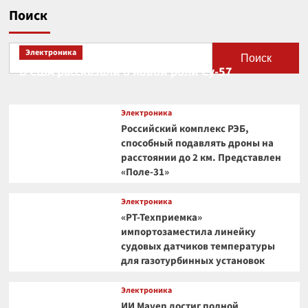
Поиск
Электроника
Поиск
В США рассказали о новой роли Су-57
Электроника
Российский комплекс РЭБ,
способный подавлять дроны на
расстоянии до 2 км. Представлен
«Поле-31»
Электроника
«РТ-Техприемка»
импортозаместила линейку
судовых датчиков температуры
для газотурбинных установок
Электроника
ИИ Maven достиг полной