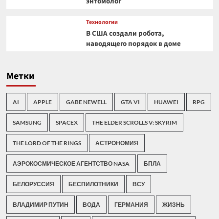
энтомолог
Технологии
В США создали робота,
наводящего порядок в доме
Метки
AI
APPLE
GABE NEWELL
GTA VI
HUAWEI
RPG
SAMSUNG
SPACEX
THE ELDER SCROLLS V: SKYRIM
THE LORD OF THE RINGS
АСТРОНОМИЯ
АЭРОКОСМИЧЕСКОЕ АГЕНТСТВО NASA
БПЛА
БЕЛОРУССИЯ
БЕСПИЛОТНИКИ
ВСУ
ВЛАДИМИР ПУТИН
ВОДА
ГЕРМАНИЯ
ЖИЗНЬ