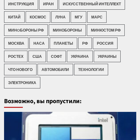
ИНСТРУКЦИЯ
ИРАН
ИСКУССТВЕННЫЙ ИНТЕЛЛЕКТ
КИТАЙ
КОСМОС
ЛУНА
МГУ
МАРС
МИНOБОРОНЫ РФ
МИНОБОРОНЫ
МИНЮСТОМ РФ
МОСКВА
НАСА
ПЛАНЕТЫ
РФ
РОССИЯ
РОСТЕХ
США
СОФТ
УКРАИНА
УКРАИНЫ
ЧТО НОВОГО
АВТОМОБИЛИ
ТЕХНОЛОГИИ
ЭЛЕКТРОНИКА
Возможно, вы пропустили: