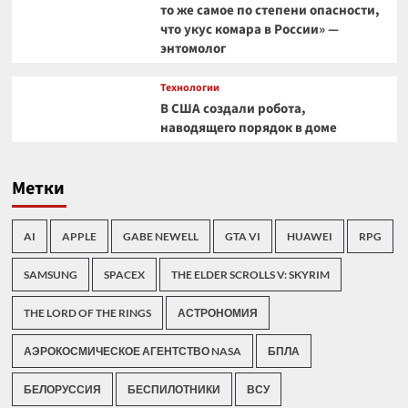
то же самое по степени опасности,
что укус комара в России» —
энтомолог
Технологии
В США создали робота,
наводящего порядок в доме
Метки
AI
APPLE
GABE NEWELL
GTA VI
HUAWEI
RPG
SAMSUNG
SPACEX
THE ELDER SCROLLS V: SKYRIM
THE LORD OF THE RINGS
АСТРОНОМИЯ
АЭРОКОСМИЧЕСКОЕ АГЕНТСТВО NASA
БПЛА
БЕЛОРУССИЯ
БЕСПИЛОТНИКИ
ВСУ