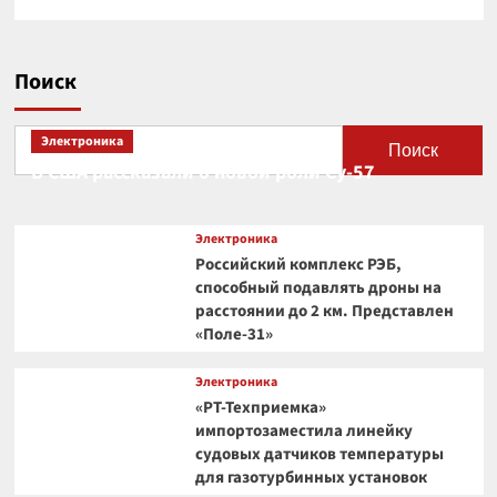
Поиск
Электроника
Поиск
В США рассказали о новой роли Су-57
Электроника
Российский комплекс РЭБ,
способный подавлять дроны на
расстоянии до 2 км. Представлен
«Поле-31»
Электроника
«РТ-Техприемка»
импортозаместила линейку
судовых датчиков температуры
для газотурбинных установок