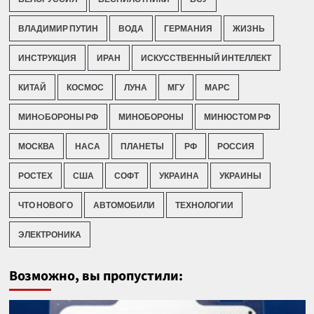
ВЛАДИМИР ПУТИН
ВОДА
ГЕРМАНИЯ
ЖИЗНЬ
ИНСТРУКЦИЯ
ИРАН
ИСКУССТВЕННЫЙ ИНТЕЛЛЕКТ
КИТАЙ
КОСМОС
ЛУНА
МГУ
МАРС
МИНOБОРОНЫ РФ
МИНОБОРОНЫ
МИНЮСТОМ РФ
МОСКВА
НАСА
ПЛАНЕТЫ
РФ
РОССИЯ
РОСТЕХ
США
СОФТ
УКРАИНА
УКРАИНЫ
ЧТО НОВОГО
АВТОМОБИЛИ
ТЕХНОЛОГИИ
ЭЛЕКТРОНИКА
Возможно, вы пропустили: