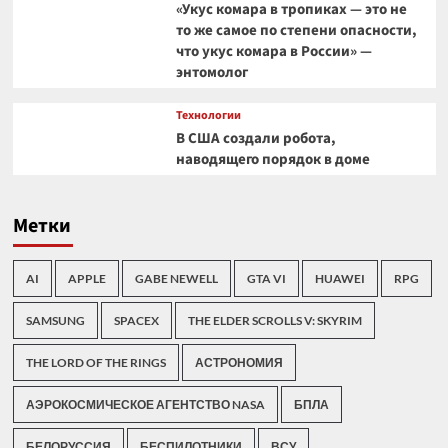
«Укус комара в тропиках — это не
то же самое по степени опасности,
что укус комара в России» —
энтомолог
Технологии
В США создали робота,
наводящего порядок в доме
Метки
AI
APPLE
GABE NEWELL
GTA VI
HUAWEI
RPG
SAMSUNG
SPACEX
THE ELDER SCROLLS V: SKYRIM
THE LORD OF THE RINGS
АСТРОНОМИЯ
АЭРОКОСМИЧЕСКОЕ АГЕНТСТВО NASA
БПЛА
БЕЛОРУССИЯ
БЕСПИЛОТНИКИ
ВСУ