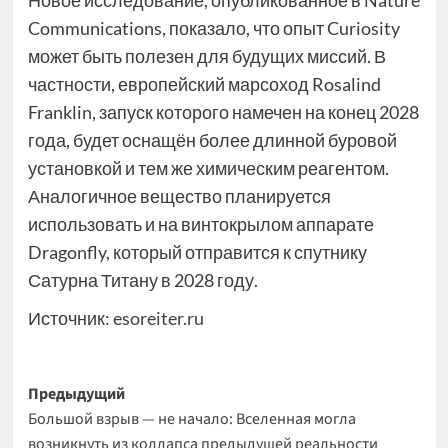
Новое исследование, опубликованное в Nature
Communications, показало, что опыт Curiosity
может быть полезен для будущих миссий. В
частности, европейский марсоход Rosalind
Franklin, запуск которого намечен на конец 2028
года, будет оснащён более длинной буровой
установкой и тем же химическим реагентом.
Аналогичное вещество планируется
использовать и на винтокрылом аппарате
Dragonfly, который отправится к спутнику
Сатурна Титану в 2028 году.
Источник:
esoreiter.ru
Навигация
Предыдущий
Большой взрыв — не начало: Вселенная могла
записи
возникнуть из коллапса предыдущей реальности