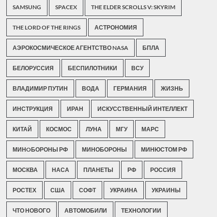
SAMSUNG
SPACEX
THE ELDER SCROLLS V: SKYRIM
THE LORD OF THE RINGS
АСТРОНОМИЯ
АЭРОКОСМИЧЕСКОЕ АГЕНТСТВО NASA
БПЛА
БЕЛОРУССИЯ
БЕСПИЛОТНИКИ
ВСУ
ВЛАДИМИР ПУТИН
ВОДА
ГЕРМАНИЯ
ЖИЗНЬ
ИНСТРУКЦИЯ
ИРАН
ИСКУССТВЕННЫЙ ИНТЕЛЛЕКТ
КИТАЙ
КОСМОС
ЛУНА
МГУ
МАРС
МИНOБОРОНЫ РФ
МИНОБОРОНЫ
МИНЮСТОМ РФ
МОСКВА
НАСА
ПЛАНЕТЫ
РФ
РОССИЯ
РОСТЕХ
США
СОФТ
УКРАИНА
УКРАИНЫ
ЧТО НОВОГО
АВТОМОБИЛИ
ТЕХНОЛОГИИ