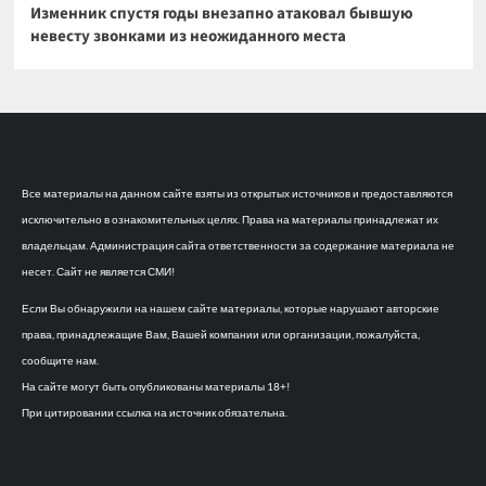
Изменник спустя годы внезапно атаковал бывшую
невесту звонками из неожиданного места
Все материалы на данном сайте взяты из открытых источников и предоставляются
исключительно в ознакомительных целях. Права на материалы принадлежат их
владельцам. Администрация сайта ответственности за содержание материала не
несет. Сайт не является СМИ!
Если Вы обнаружили на нашем сайте материалы, которые нарушают авторские
права, принадлежащие Вам, Вашей компании или организации, пожалуйста,
сообщите нам.
На сайте могут быть опубликованы материалы 18+!
При цитировании ссылка на источник обязательна.