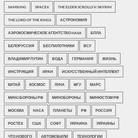
SAMSUNG
SPACEX
THE ELDER SCROLLS V: SKYRIM
THE LORD OF THE RINGS
АСТРОНОМИЯ
АЭРОКОСМИЧЕСКОЕ АГЕНТСТВО NASA
БПЛА
БЕЛОРУССИЯ
БЕСПИЛОТНИКИ
ВСУ
ВЛАДИМИР ПУТИН
ВОДА
ГЕРМАНИЯ
ЖИЗНЬ
ИНСТРУКЦИЯ
ИРАН
ИСКУССТВЕННЫЙ ИНТЕЛЛЕКТ
КИТАЙ
КОСМОС
ЛУНА
МГУ
МАРС
МИНOБОРОНЫ РФ
МИНОБОРОНЫ
МИНЮСТОМ РФ
МОСКВА
НАСА
ПЛАНЕТЫ
РФ
РОССИЯ
РОСТЕХ
США
СОФТ
УКРАИНА
УКРАИНЫ
ЧТО НОВОГО
АВТОМОБИЛИ
ТЕХНОЛОГИИ