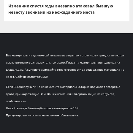
Изменник спустя годы внезапно атаковал бывшую
невесту звонками из неожиданного места
Все материалы на данном сайте взяты из открытых источников и предоставляются
исключительно в ознакомительных целях. Права на материалы принадлежат их
владельцам. Администрация сайта ответственности за содержание материала не
несет. Сайт не является СМИ!
Если Вы обнаружили на нашем сайте материалы, которые нарушают авторские
права, принадлежащие Вам, Вашей компании или организации, пожалуйста,
сообщите нам.
На сайте могут быть опубликованы материалы 18+!
При цитировании ссылка на источник обязательна.