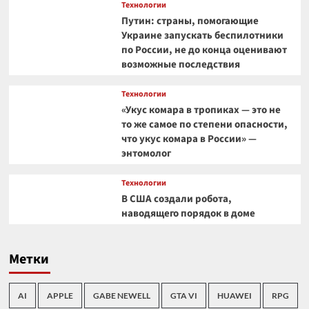
Технологии
Путин: страны, помогающие
Украине запускать беспилотники
по России, не до конца оценивают
возможные последствия
Технологии
«Укус комара в тропиках — это не
то же самое по степени опасности,
что укус комара в России» —
энтомолог
Технологии
В США создали робота,
наводящего порядок в доме
Метки
AI
APPLE
GABE NEWELL
GTA VI
HUAWEI
RPG