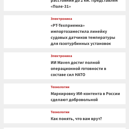
расстоянии до 2 км. Представлен
«Поле-31»
Электроника
«РТ-Техприемка»
импортозаместила линейку
судовых датчиков температуры
для газотурбинных установок
Электроника
ИИ Maven достиг полной
операционной готовности в
составе сил НАТО
Технологии
Маркировку ИИ-контента в России
сделают добровольной
Технологии
Как понять, что вам врут?