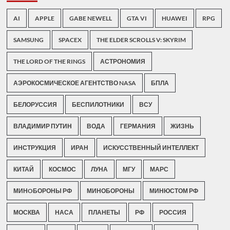
AI
APPLE
GABE NEWELL
GTA VI
HUAWEI
RPG
SAMSUNG
SPACEX
THE ELDER SCROLLS V: SKYRIM
THE LORD OF THE RINGS
АСТРОНОМИЯ
АЭРОКОСМИЧЕСКОЕ АГЕНТСТВО NASA
БПЛА
БЕЛОРУССИЯ
БЕСПИЛОТНИКИ
ВСУ
ВЛАДИМИР ПУТИН
ВОДА
ГЕРМАНИЯ
ЖИЗНЬ
ИНСТРУКЦИЯ
ИРАН
ИСКУССТВЕННЫЙ ИНТЕЛЛЕКТ
КИТАЙ
КОСМОС
ЛУНА
МГУ
МАРС
МИНOБОРОНЫ РФ
МИНОБОРОНЫ
МИНЮСТОМ РФ
МОСКВА
НАСА
ПЛАНЕТЫ
РФ
РОССИЯ