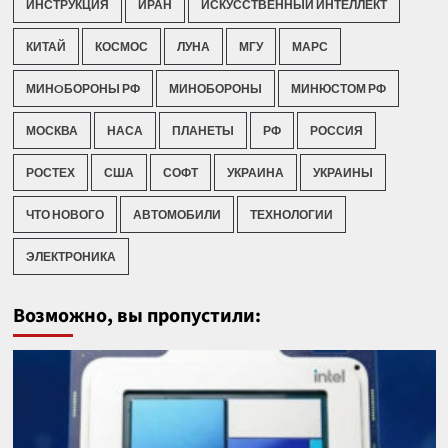
ИНСТРУКЦИЯ
ИРАН
ИСКУССТВЕННЫЙ ИНТЕЛЛЕКТ
КИТАЙ
КОСМОС
ЛУНА
МГУ
МАРС
МИНOБОРОНЫ РФ
МИНОБОРОНЫ
МИНЮСТОМ РФ
МОСКВА
НАСА
ПЛАНЕТЫ
РФ
РОССИЯ
РОСТЕХ
США
СОФТ
УКРАИНА
УКРАИНЫ
ЧТО НОВОГО
АВТОМОБИЛИ
ТЕХНОЛОГИИ
ЭЛЕКТРОНИКА
Возможно, вы пропустили: