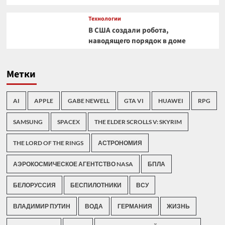
Технологии
В США создали робота,
наводящего порядок в доме
Метки
AI
APPLE
GABE NEWELL
GTA VI
HUAWEI
RPG
SAMSUNG
SPACEX
THE ELDER SCROLLS V: SKYRIM
THE LORD OF THE RINGS
АСТРОНОМИЯ
АЭРОКОСМИЧЕСКОЕ АГЕНТСТВО NASA
БПЛА
БЕЛОРУССИЯ
БЕСПИЛОТНИКИ
ВСУ
ВЛАДИМИР ПУТИН
ВОДА
ГЕРМАНИЯ
ЖИЗНЬ