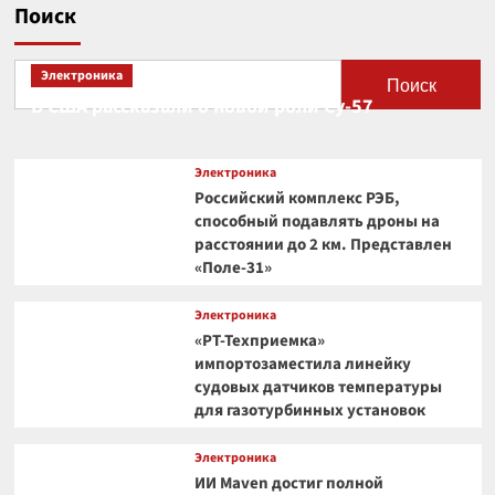
Поиск
Электроника
Поиск
В США рассказали о новой роли Су-57
Электроника
Российский комплекс РЭБ,
способный подавлять дроны на
расстоянии до 2 км. Представлен
«Поле-31»
Электроника
«РТ-Техприемка»
импортозаместила линейку
судовых датчиков температуры
для газотурбинных установок
Электроника
ИИ Maven достиг полной