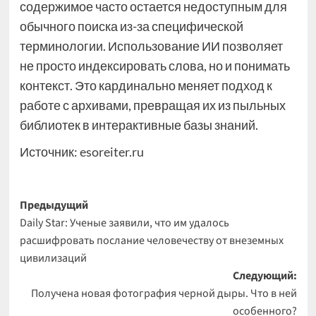
содержимое часто остается недоступным для
обычного поиска из-за специфической
терминологии. Использование ИИ позволяет
не просто индексировать слова, но и понимать
контекст. Это кардинально меняет подход к
работе с архивами, превращая их из пыльных
библиотек в интерактивные базы знаний.
Источник:
esoreiter.ru
Навигация
Предыдущий
Daily Star: Ученые заявили, что им удалось
записи
расшифровать послание человечеству от внеземных
цивилизаций
Следующий:
Получена новая фотография черной дыры. Что в ней
особенного?