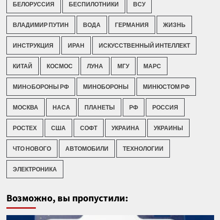
БЕЛОРУССИЯ
БЕСПИЛОТНИКИ
ВСУ
ВЛАДИМИР ПУТИН
ВОДА
ГЕРМАНИЯ
ЖИЗНЬ
ИНСТРУКЦИЯ
ИРАН
ИСКУССТВЕННЫЙ ИНТЕЛЛЕКТ
КИТАЙ
КОСМОС
ЛУНА
МГУ
МАРС
МИНOБОРОНЫ РФ
МИНОБОРОНЫ
МИНЮСТОМ РФ
МОСКВА
НАСА
ПЛАНЕТЫ
РФ
РОССИЯ
РОСТЕХ
США
СОФТ
УКРАИНА
УКРАИНЫ
ЧТО НОВОГО
АВТОМОБИЛИ
ТЕХНОЛОГИИ
ЭЛЕКТРОНИКА
Возможно, вы пропустили: