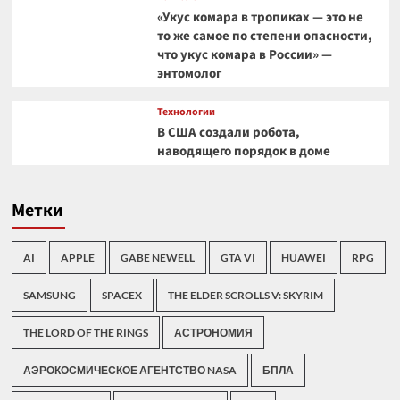
«Укус комара в тропиках — это не
то же самое по степени опасности,
что укус комара в России» —
энтомолог
Технологии
В США создали робота,
наводящего порядок в доме
Метки
AI
APPLE
GABE NEWELL
GTA VI
HUAWEI
RPG
SAMSUNG
SPACEX
THE ELDER SCROLLS V: SKYRIM
THE LORD OF THE RINGS
АСТРОНОМИЯ
АЭРОКОСМИЧЕСКОЕ АГЕНТСТВО NASA
БПЛА