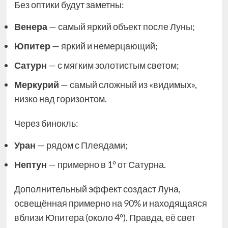
Без оптики будут заметны:
Венера
— самый яркий объект после Луны;
Юпитер
— яркий и немерцающий;
Сатурн
— с мягким золотистым светом;
Меркурий
— самый сложный из «видимых»,
низко над горизонтом.
Через бинокль:
Уран
— рядом с Плеядами;
Нептун
— примерно в 1° от Сатурна.
Дополнительный эффект создаст Луна,
освещённая примерно на 90% и находящаяся
вблизи Юпитера (около 4°). Правда, её свет