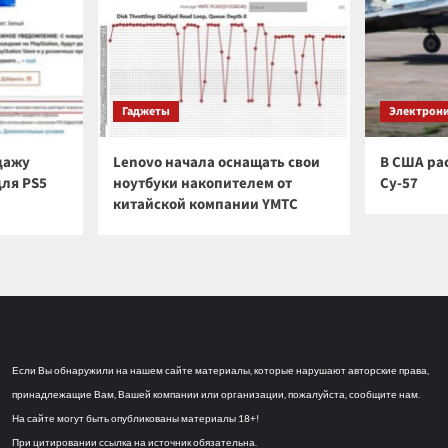
Гаджеты
Электрон
дажу
Lenovo начала оснащать свои
В США ра
для PS5
ноутбуки накопителем от
Су-57
а
китайской компании YMTC
Если Вы обнаружили на нашем сайте материалы, которые нарушают авторские права,
принадлежащие Вам, Вашей компании или организации, пожалуйста, сообщите нам.
На сайте могут быть опубликованы материалы 18+!
При цитировании ссылка на источник обязательна.