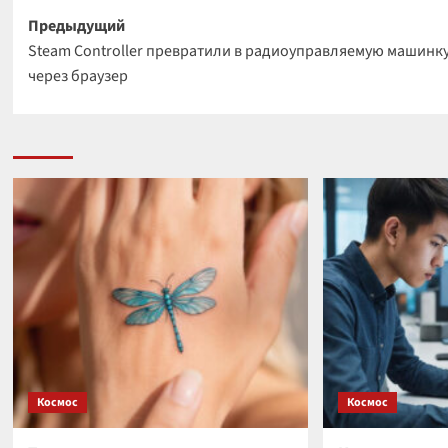
Навигация
Предыдущий
Steam Controller превратили в радиоуправляемую машинк
записи
через браузер
Космос
Космос