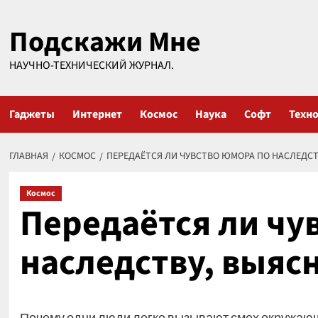
Перейти
Подскажи Мне
к
содержимому
НАУЧНО-ТЕХНИЧЕСКИЙ ЖУРНАЛ.
Гаджеты
Интернет
Космос
Наука
Софт
Техн
ГЛАВНАЯ
КОСМОС
ПЕРЕДАЁТСЯ ЛИ ЧУВСТВО ЮМОРА ПО НАСЛЕДСТ
Космос
Передаётся ли чу
наследству, выяс
Почему одни люди легко вызывают смех окружающи