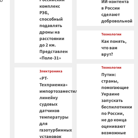
ИИ-контента
комплекс
в России
РЭБ,
сделают
способный
добровольной
подавлять
дроны на
Технологии
расстоянии
Как понять,
до 2 км.
что вам
Представлен
врут?
«Поле-31»
Технологии
Электроника
Путин:
«РТ-
страны,
Техприемка»
помогающие
импортозаместила
Украине
линейку
запускать
судовых
беспилотники
датчиков
по России,
температуры
не до конца
для
оценивают
газотурбинных
возможные
установок