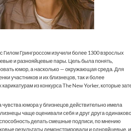
 с Гилом Грингроссом изучили более 1300 взрослых
евые и разнояйцевые пары. Цель была понять,
ровать юмор, а насколько — окружающая среда. Для
ки участников и их близнецов, так и более
карикатурам из конкурса The New Yorker, которые зат
 чувства юмора у близнецов действительно имела
знецы чаще оценивали себя и друг друга одинаково
я способность делать смешные подписи, по мнению
наковые результаты демонстрировали и однояйцевые, и