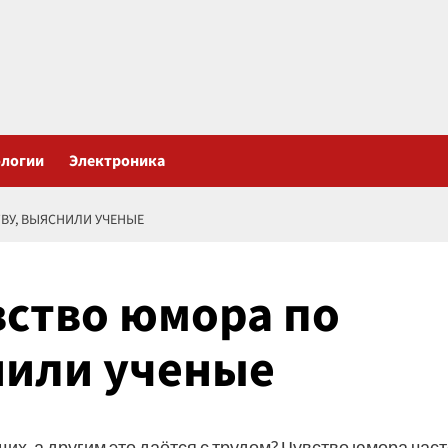
ологии
Электроника
ВУ, ВЫЯСНИЛИ УЧЕНЫЕ
вство юмора по
нили ученые
х, а другим это даётся с трудом? Чувство юмора част