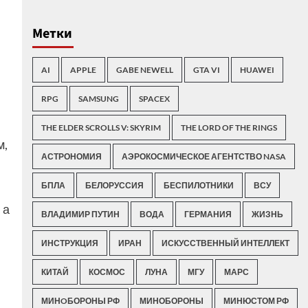
Метки
AI
APPLE
GABE NEWELL
GTA VI
HUAWEI
RPG
SAMSUNG
SPACEX
THE ELDER SCROLLS V: SKYRIM
THE LORD OF THE RINGS
м,
АСТРОНОМИЯ
АЭРОКОСМИЧЕСКОЕ АГЕНТСТВО NASA
БПЛА
БЕЛОРУССИЯ
БЕСПИЛОТНИКИ
ВСУ
 а
ВЛАДИМИР ПУТИН
ВОДА
ГЕРМАНИЯ
ЖИЗНЬ
ИНСТРУКЦИЯ
ИРАН
ИСКУССТВЕННЫЙ ИНТЕЛЛЕКТ
КИТАЙ
КОСМОС
ЛУНА
МГУ
МАРС
МИНOБОРОНЫ РФ
МИНОБОРОНЫ
МИНЮСТОМ РФ