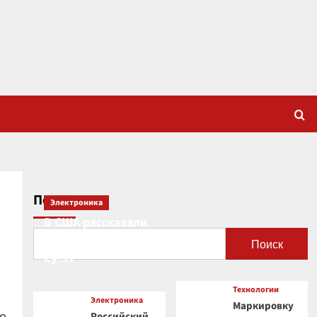
Поиск
Электроника
В США рассказали
о новой роли
Поиск
Су-57
Технологии
Электроника
Маркировку
о
Российский