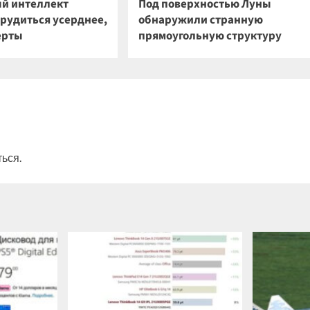
й интеллект
Под поверхностью Луны
трудиться усерднее,
обнаружили странную
ерты
прямоугольную структуру
ться
.