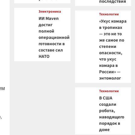
последствия
Электроника
Технологии
ИИ Maven
«Укус комара
достиг
в тропиках
полной
— это не то
операционной
же самое по
готовности в
степени
составе сил
опасности,
НАТО
что укус
комара в
России» —
энтомолог
ем
Технологии
В США
создали
робота,
,
наводящего
порядок в
доме