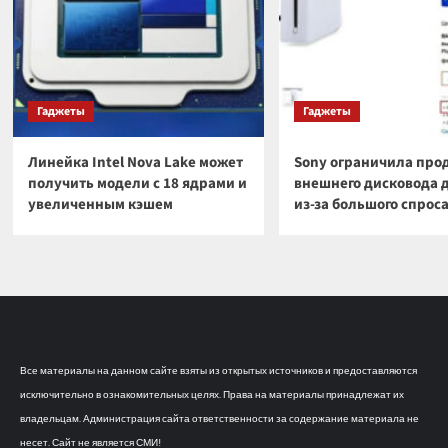
Гаджеты
Гаджеты
Линейка Intel Nova Lake может
Sony ограничила про
получить модели с 18 ядрами и
внешнего дисковода 
увеличенным кэшем
из-за большого спрос
Все материалы на данном сайте взяты из открытых источников и предоставляются
исключительно в ознакомительных целях. Права на материалы принадлежат их
владельцам. Администрация сайта ответственности за содержание материала не
несет. Сайт не является СМИ!