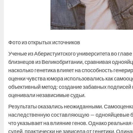
Фото из открытых источников
Ученые из Аберистуитского университета во главе
близнецов из Великобритании, сравнивая однояйц
насколько генетика влияет на способность генери
оценки чувства юмора использовались как самооцен
объективный метод: создание забавных подписей к 
оценивали независимые судьи.
Результаты оказались неожиданными. Самооценка
наследственную составляющую — однояйцевые бли
что указывает на влияние генов. Однако реальна
судей, практически не зависела от генетики. Оди