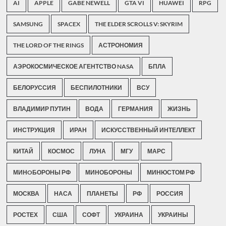
AI
APPLE
GABE NEWELL
GTA VI
HUAWEI
RPG
SAMSUNG
SPACEX
THE ELDER SCROLLS V: SKYRIM
THE LORD OF THE RINGS
АСТРОНОМИЯ
АЭРОКОСМИЧЕСКОЕ АГЕНТСТВО NASA
БПЛА
БЕЛОРУССИЯ
БЕСПИЛОТНИКИ
ВСУ
ВЛАДИМИР ПУТИН
ВОДА
ГЕРМАНИЯ
ЖИЗНЬ
ИНСТРУКЦИЯ
ИРАН
ИСКУССТВЕННЫЙ ИНТЕЛЛЕКТ
КИТАЙ
КОСМОС
ЛУНА
МГУ
МАРС
МИНOБОРОНЫ РФ
МИНОБОРОНЫ
МИНЮСТОМ РФ
МОСКВА
НАСА
ПЛАНЕТЫ
РФ
РОССИЯ
РОСТЕХ
США
СОФТ
УКРАИНА
УКРАИНЫ