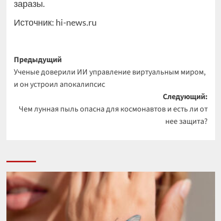
заразы.
Источник:
hi-news.ru
Навигация
Предыдущий
Ученые доверили ИИ управление виртуальным миром,
записи
и он устроил апокалипсис
Следующий:
Чем лунная пыль опасна для космонавтов и есть ли от
нее защита?