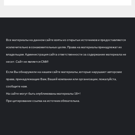
Все материалы на данном сайте взяты из открытых источников и предоставляются
исключительно в ознакомительных целях. Права на материалы принадлежат их
владельцам. Администрация сайта ответственности за содержание материала не
несет. Сайт не является СМИ!
Если Вы обнаружили на нашем сайте материалы, которые нарушают авторские
права, принадлежащие Вам, Вашей компании или организации, пожалуйста,
сообщите нам.
На сайте могут быть опубликованы материалы 18+!
При цитировании ссылка на источник обязательна.