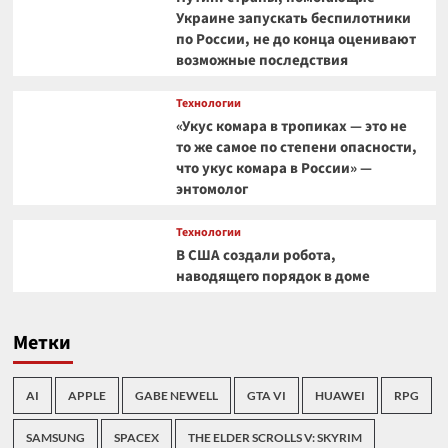
Украине запускать беспилотники
по России, не до конца оценивают
возможные последствия
Технологии
«Укус комара в тропиках — это не
то же самое по степени опасности,
что укус комара в России» —
энтомолог
Технологии
В США создали робота,
наводящего порядок в доме
Метки
AI
APPLE
GABE NEWELL
GTA VI
HUAWEI
RPG
SAMSUNG
SPACEX
THE ELDER SCROLLS V: SKYRIM