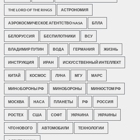
THE LORD OF THE RINGS
АСТРОНОМИЯ
АЭРОКОСМИЧЕСКОЕ АГЕНТСТВО NASA
БПЛА
БЕЛОРУССИЯ
БЕСПИЛОТНИКИ
ВСУ
ВЛАДИМИР ПУТИН
ВОДА
ГЕРМАНИЯ
ЖИЗНЬ
ИНСТРУКЦИЯ
ИРАН
ИСКУССТВЕННЫЙ ИНТЕЛЛЕКТ
КИТАЙ
КОСМОС
ЛУНА
МГУ
МАРС
МИНOБОРОНЫ РФ
МИНОБОРОНЫ
МИНЮСТОМ РФ
МОСКВА
НАСА
ПЛАНЕТЫ
РФ
РОССИЯ
РОСТЕХ
США
СОФТ
УКРАИНА
УКРАИНЫ
ЧТО НОВОГО
АВТОМОБИЛИ
ТЕХНОЛОГИИ