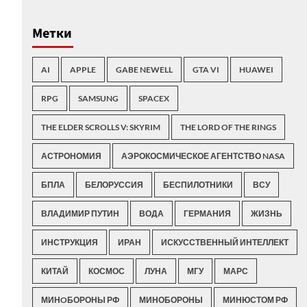
Метки
AI
APPLE
GABE NEWELL
GTA VI
HUAWEI
RPG
SAMSUNG
SPACEX
THE ELDER SCROLLS V: SKYRIM
THE LORD OF THE RINGS
АСТРОНОМИЯ
АЭРОКОСМИЧЕСКОЕ АГЕНТСТВО NASA
БПЛА
БЕЛОРУССИЯ
БЕСПИЛОТНИКИ
ВСУ
ВЛАДИМИР ПУТИН
ВОДА
ГЕРМАНИЯ
ЖИЗНЬ
ИНСТРУКЦИЯ
ИРАН
ИСКУССТВЕННЫЙ ИНТЕЛЛЕКТ
КИТАЙ
КОСМОС
ЛУНА
МГУ
МАРС
МИНOБОРОНЫ РФ
МИНОБОРОНЫ
МИНЮСТОМ РФ