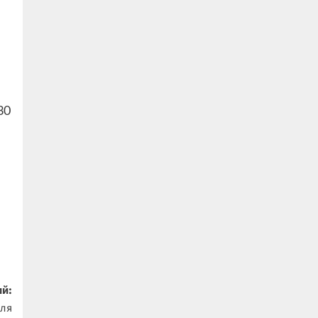
30
й:
для