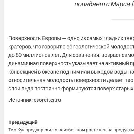
попадает с Марса [
Поверхность Европы — одно из самых гладких твер
кратеров, что говорит о её геологической молодос
до 80 миллионов лет. Для сравнения, возраст сам
динамичная поверхность указывает на активный п
конвекцией в океане под ним или выходом воды на
относительная молодость поверхности делает те
слои льда постоянно формируются поверх старых, к
Источник:
esoreiter.ru
Навигация
Предыдущий
Тим Кук предупредил о неизбежном росте цен на продукты
записи