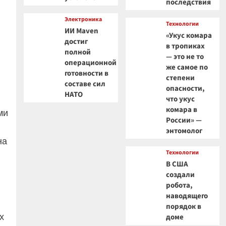
последствия
Электроника
Технологии
ИИ Maven
«Укус комара
достиг
в тропиках
полной
— это не то
операционной
же самое по
готовности в
степени
составе сил
опасности,
НАТО
что укус
комара в
ми
России» —
энтомолог
на
Технологии
В США
создали
робота,
наводящего
порядок в
х
доме