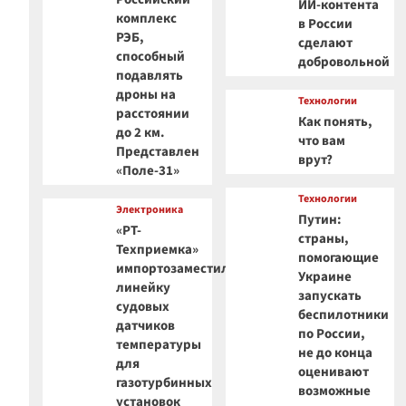
ИИ-контента
комплекс
в России
РЭБ,
сделают
способный
добровольной
подавлять
дроны на
Технологии
расстоянии
Как понять,
до 2 км.
что вам
Представлен
врут?
«Поле-31»
Технологии
Электроника
Путин:
«РТ-
страны,
Техприемка»
помогающие
импортозаместила
Украине
линейку
запускать
судовых
беспилотники
датчиков
по России,
температуры
не до конца
для
оценивают
газотурбинных
возможные
установок