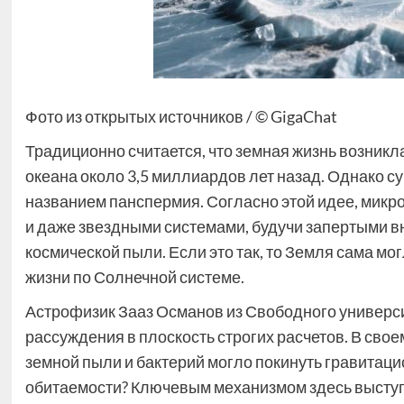
Фото из открытых источников / © GigaChat
Традиционно считается, что земная жизнь возникл
океана около 3,5 миллиардов лет назад. Однако с
названием панспермия. Согласно этой идее, мик
и даже звездными системами, будучи запертыми в
космической пыли. Если это так, то Земля сама м
жизни по Солнечной системе.
Астрофизик Зааз Османов из Свободного универси
рассуждения в плоскость строгих расчетов. В сво
земной пыли и бактерий могло покинуть гравитац
обитаемости? Ключевым механизмом здесь выступ