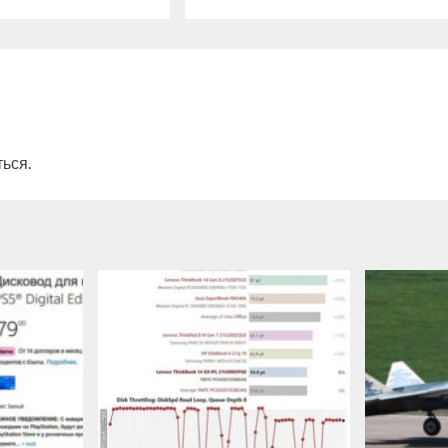
ться
.