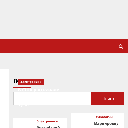
Поиск
Электроника
В США рассказали
о новой роли
Поиск
Су-57
Технологии
Электроника
Маркировку
Российский