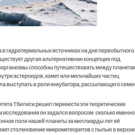
а в гидротермальных источниках на дне первобытного
уществует другая альтернативная концепция под
роорганизмы способны путешествовать между планета
нутри астероидов, комет или мельчайших частиц
огла выступать в роли инкубатора, рассылающего семе
тета Тбилиси решил перевести эти теоретические
ем исследовании он задался вопросом: сколько именно
ионное поле нашей планеты за миллиарды лет её
ает столкновение микрометеоритов с пылью в верхни