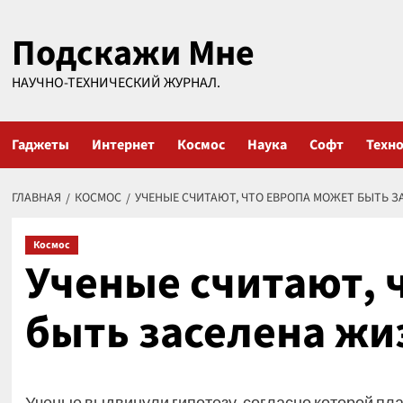
Перейти
Подскажи Мне
к
содержимому
НАУЧНО-ТЕХНИЧЕСКИЙ ЖУРНАЛ.
Гаджеты
Интернет
Космос
Наука
Софт
Техн
ГЛАВНАЯ
КОСМОС
УЧЕНЫЕ СЧИТАЮТ, ЧТО ЕВРОПА МОЖЕТ БЫТЬ 
Космос
Ученые считают, 
быть заселена жи
Ученые выдвинули гипотезу, согласно которой пла