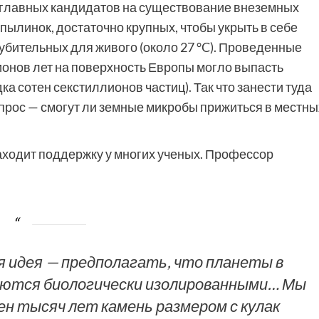
 главных кандидатов на существование внеземных
пылинок, достаточно крупных, чтобы укрыть в себе
 губительных для живого (около 27 °C). Проведенные
ионов лет на поверхность Европы могло выпасть
а сотен секстиллионов частиц). Так что занести туда
прос — смогут ли земные микробы прижиться в местны
аходит поддержку у многих ученых. Профессор
ая идея — предполагать, что планеты в
яются биологически изолированными… Мы
ен тысяч лет камень размером с кулак