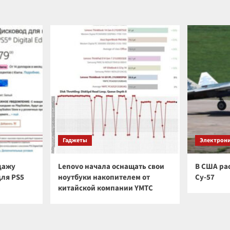
Гаджеты
Электрон
дажу
Lenovo начала оснащать свои
В США ра
для PS5
ноутбуки накопителем от
Су-57
а
китайской компании YMTC