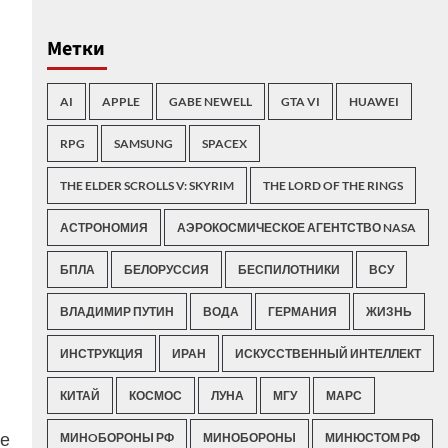
Метки
AI
APPLE
GABE NEWELL
GTA VI
HUAWEI
RPG
SAMSUNG
SPACEX
THE ELDER SCROLLS V: SKYRIM
THE LORD OF THE RINGS
АСТРОНОМИЯ
АЭРОКОСМИЧЕСКОЕ АГЕНТСТВО NASA
БПЛА
БЕЛОРУССИЯ
БЕСПИЛОТНИКИ
ВСУ
ВЛАДИМИР ПУТИН
ВОДА
ГЕРМАНИЯ
ЖИЗНЬ
ИНСТРУКЦИЯ
ИРАН
ИСКУССТВЕННЫЙ ИНТЕЛЛЕКТ
КИТАЙ
КОСМОС
ЛУНА
МГУ
МАРС
ые
МИНOБОРОНЫ РФ
МИНОБОРОНЫ
МИНЮСТОМ РФ