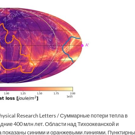
ophysical Research Letters / Суммарные потери тепла в
дние 400 млн лет. Области над Тихоокеанской и
га показаны синими и оранжевыми линиями. Пунктирн