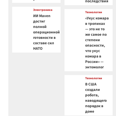
последствия
Электроника
Технологии
ИИ Maven
«Укус комара
достиг
в тропиках
полной
— это не то
операционной
же самое по
готовности в
степени
составе сил
опасности,
НАТО
что укус
комара в
России» —
энтомолог
Технологии
В США
создали
робота,
наводящего
порядок в
доме