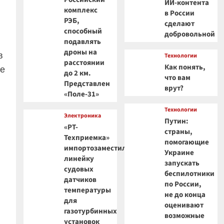
ИИ-контента
комплекс
в России
РЭБ,
сделают
способный
добровольной
подавлять
дроны на
в
Технологии
расстоянии
Как понять,
ее
до 2 км.
что вам
Представлен
врут?
«Поле-31»
Технологии
Электроника
Путин:
«РТ-
страны,
Техприемка»
помогающие
импортозаместила
Украине
линейку
запускать
судовых
беспилотники
датчиков
по России,
температуры
не до конца
для
оценивают
газотурбинных
возможные
установок