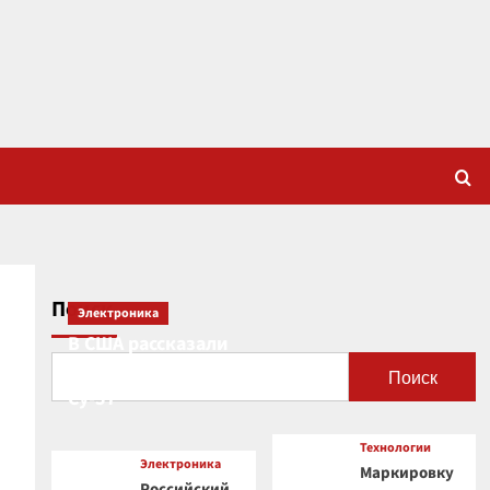
Поиск
Электроника
В США рассказали
о новой роли
Поиск
Су-57
Технологии
Электроника
Маркировку
Российский