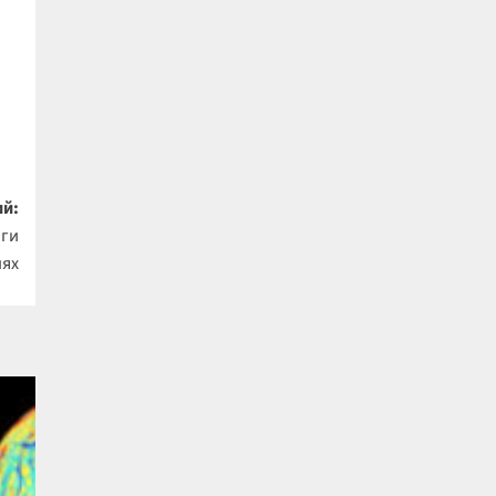
й:
оги
иях