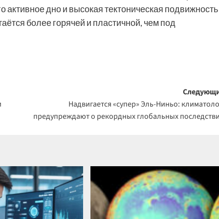
го активное дно и высокая тектоническая подвижность
таётся более горячей и пластичной, чем под
Следующи
и
Надвигается «супер» Эль-Ниньо: климатол
предупреждают о рекордных глобальных последств