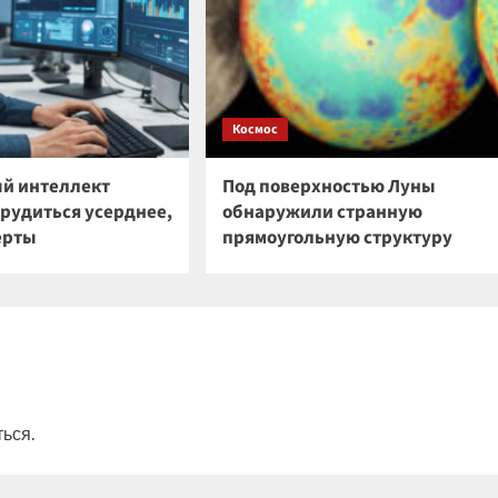
Космос
й интеллект
Под поверхностью Луны
трудиться усерднее,
обнаружили странную
ерты
прямоугольную структуру
ться
.