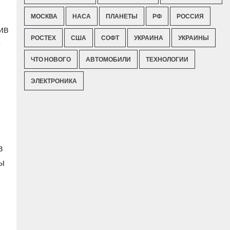
МОСКВА
НАСА
ПЛАНЕТЫ
РФ
РОССИЯ
ив
РОСТЕХ
США
СОФТ
УКРАИНА
УКРАИНЫ
е
ЧТО НОВОГО
АВТОМОБИЛИ
ТЕХНОЛОГИИ
ЭЛЕКТРОНИКА
в
ы