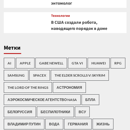
энтомолог
Технологии
В США создали робота,
наводящего порядок в доме
Метки
AI
APPLE
GABE NEWELL
GTA VI
HUAWEI
RPG
SAMSUNG
SPACEX
THE ELDER SCROLLS V: SKYRIM
THE LORD OF THE RINGS
АСТРОНОМИЯ
АЭРОКОСМИЧЕСКОЕ АГЕНТСТВО NASA
БПЛА
БЕЛОРУССИЯ
БЕСПИЛОТНИКИ
ВСУ
ВЛАДИМИР ПУТИН
ВОДА
ГЕРМАНИЯ
ЖИЗНЬ