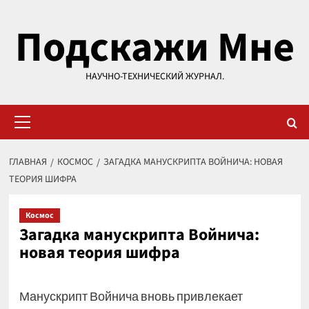
Перейти
Подскажи Мне
к
содержимому
НАУЧНО-ТЕХНИЧЕСКИЙ ЖУРНАЛ.
Основное
меню
ГЛАВНАЯ
КОСМОС
ЗАГАДКА МАНУСКРИПТА ВОЙНИЧА: НОВАЯ
ТЕОРИЯ ШИФРА
Космос
Загадка манускрипта Войнича:
новая теория шифра
Манускрипт Войнича вновь привлекает