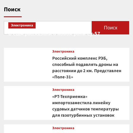
Поиск
Электроника
Поиск
В США рассказали о новой роли Су-57
Электроника
Российский комплекс РЭБ,
способный подавлять дроны на
расстоянии до 2 км. Представлен
«Поле-31»
Электроника
«РТ-Техприемка»
импортозаместила линейку
судовых датчиков температуры
для газотурбинных установок
Электроника