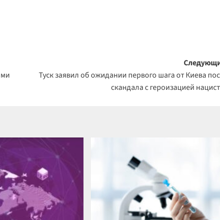
Следующи
ами
Туск заявил об ожидании первого шага от Киева по
скандала с героизацией нацис