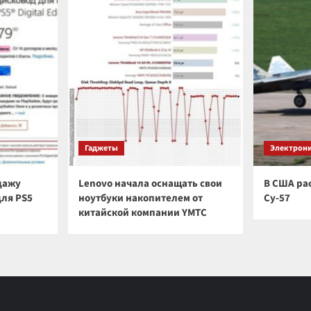
Гаджеты
Электрон
дажу
Lenovo начала оснащать свои
В США ра
для PS5
ноутбуки накопителем от
Су-57
а
китайской компании YMTC