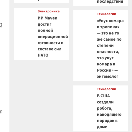
последствия
е
Электроника
Технологии
ИИ Maven
«Укус комара
достиг
й
в тропиках
полной
— это не то
операционной
же самое по
готовности в
степени
составе сил
опасности,
НАТО
что укус
комара в
России» —
энтомолог
Технологии
В США
создали
робота,
я
наводящего
порядок в
доме