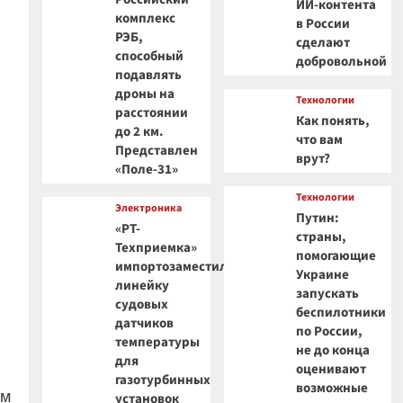
ИИ-контента
комплекс
в России
РЭБ,
сделают
способный
добровольной
подавлять
дроны на
Технологии
расстоянии
Как понять,
до 2 км.
что вам
Представлен
врут?
«Поле-31»
Технологии
Электроника
Путин:
«РТ-
страны,
Техприемка»
помогающие
импортозаместила
Украине
линейку
запускать
судовых
беспилотники
датчиков
по России,
температуры
не до конца
для
оценивают
газотурбинных
возможные
ом
установок