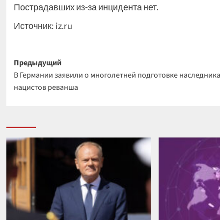
Пострадавших из-за инцидента нет.
Источник:
iz.ru
Навигация
Предыдущий
В Германии заявили о многолетней подготовке наследник
записи
нацистов реванша