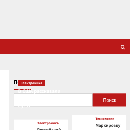
Поиск
Электроника
В США рассказали
о новой роли
Поиск
Су-57
Технологии
Электроника
Маркировку
Российский