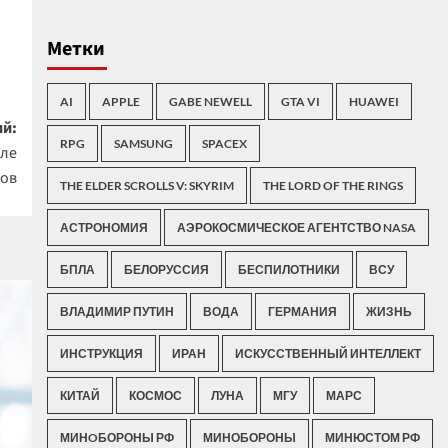
Метки
AI
APPLE
GABE NEWELL
GTA VI
HUAWEI
й:
RPG
SAMSUNG
SPACEX
сле
тов
THE ELDER SCROLLS V: SKYRIM
THE LORD OF THE RINGS
АСТРОНОМИЯ
АЭРОКОСМИЧЕСКОЕ АГЕНТСТВО NASA
БПЛА
БЕЛОРУССИЯ
БЕСПИЛОТНИКИ
ВСУ
ВЛАДИМИР ПУТИН
ВОДА
ГЕРМАНИЯ
ЖИЗНЬ
ИНСТРУКЦИЯ
ИРАН
ИСКУССТВЕННЫЙ ИНТЕЛЛЕКТ
КИТАЙ
КОСМОС
ЛУНА
МГУ
МАРС
МИНOБОРОНЫ РФ
МИНОБОРОНЫ
МИНЮСТОМ РФ