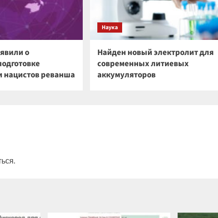
Наука
аявили о
Найден новый электролит для
подготовке
современных литиевых
 нацистов реванша
аккумуляторов
ться
.