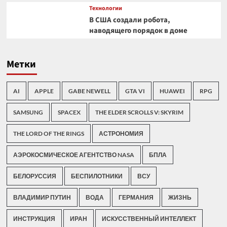
Технологии
В США создали робота,
наводящего порядок в доме
Метки
AI
APPLE
GABE NEWELL
GTA VI
HUAWEI
RPG
SAMSUNG
SPACEX
THE ELDER SCROLLS V: SKYRIM
THE LORD OF THE RINGS
АСТРОНОМИЯ
АЭРОКОСМИЧЕСКОЕ АГЕНТСТВО NASA
БПЛА
БЕЛОРУССИЯ
БЕСПИЛОТНИКИ
ВСУ
ВЛАДИМИР ПУТИН
ВОДА
ГЕРМАНИЯ
ЖИЗНЬ
ИНСТРУКЦИЯ
ИРАН
ИСКУССТВЕННЫЙ ИНТЕЛЛЕКТ