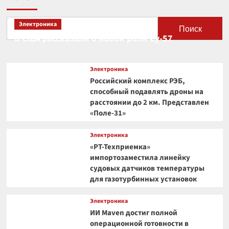
Электроника
Поиск
В США рассказали о новой роли Су-57
Электроника
Российский комплекс РЭБ,
способный подавлять дроны на
расстоянии до 2 км. Представлен
«Поле-31»
Электроника
«РТ-Техприемка»
импортозаместила линейку
судовых датчиков температуры
для газотурбинных установок
Электроника
ИИ Maven достиг полной
операционной готовности в