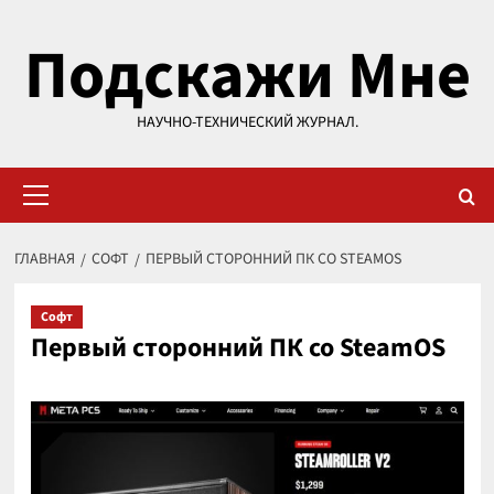
Перейти
Подскажи Мне
к
содержимому
НАУЧНО-ТЕХНИЧЕСКИЙ ЖУРНАЛ.
Основное
меню
ГЛАВНАЯ
СОФТ
ПЕРВЫЙ СТОРОННИЙ ПК СО STEAMOS
Софт
Первый сторонний ПК со SteamOS