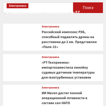
Электроника
Поиск
В США рассказали о новой роли Су-57
Электроника
Российский комплекс РЭБ,
способный подавлять дроны на
расстоянии до 2 км. Представлен
«Поле-31»
Электроника
«РТ-Техприемка»
импортозаместила линейку
судовых датчиков температуры
для газотурбинных установок
Электроника
ИИ Maven достиг полной
операционной готовности в
составе сил НАТО