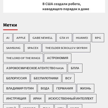
В США создали робота,
наводящего порядок в доме
Метки
AI
APPLE
GABE NEWELL
GTA VI
HUAWEI
RPG
SAMSUNG
SPACEX
THE ELDER SCROLLS V: SKYRIM
THE LORD OF THE RINGS
АСТРОНОМИЯ
АЭРОКОСМИЧЕСКОЕ АГЕНТСТВО NASA
БПЛА
БЕЛОРУССИЯ
БЕСПИЛОТНИКИ
ВСУ
ВЛАДИМИР ПУТИН
ВОДА
ГЕРМАНИЯ
ЖИЗНЬ
ИНСТРУКЦИЯ
ИРАН
ИСКУССТВЕННЫЙ ИНТЕЛЛЕКТ