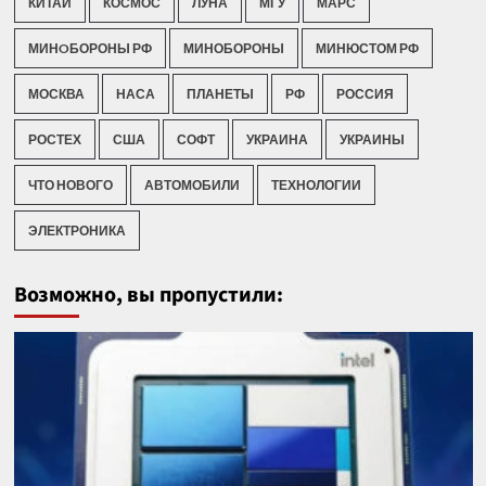
КИТАЙ
КОСМОС
ЛУНА
МГУ
МАРС
МИНOБОРОНЫ РФ
МИНОБОРОНЫ
МИНЮСТОМ РФ
МОСКВА
НАСА
ПЛАНЕТЫ
РФ
РОССИЯ
РОСТЕХ
США
СОФТ
УКРАИНА
УКРАИНЫ
ЧТО НОВОГО
АВТОМОБИЛИ
ТЕХНОЛОГИИ
ЭЛЕКТРОНИКА
Возможно, вы пропустили: