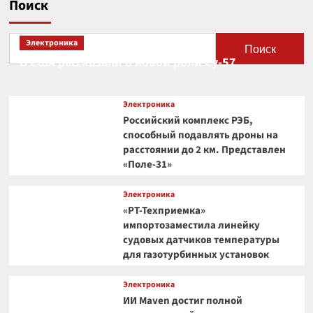
Поиск
Электроника
Поиск
В США рассказали о новой роли Су-57
Электроника
Российский комплекс РЭБ,
способный подавлять дроны на
расстоянии до 2 км. Представлен
«Поле-31»
Электроника
«РТ-Техприемка»
импортозаместила линейку
судовых датчиков температуры
для газотурбинных установок
Электроника
ИИ Maven достиг полной