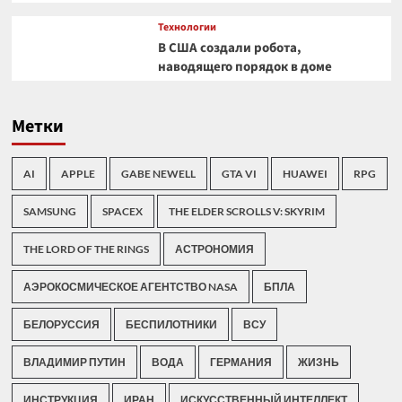
Технологии
В США создали робота,
наводящего порядок в доме
Метки
AI
APPLE
GABE NEWELL
GTA VI
HUAWEI
RPG
SAMSUNG
SPACEX
THE ELDER SCROLLS V: SKYRIM
THE LORD OF THE RINGS
АСТРОНОМИЯ
АЭРОКОСМИЧЕСКОЕ АГЕНТСТВО NASA
БПЛА
БЕЛОРУССИЯ
БЕСПИЛОТНИКИ
ВСУ
ВЛАДИМИР ПУТИН
ВОДА
ГЕРМАНИЯ
ЖИЗНЬ
ИНСТРУКЦИЯ
ИРАН
ИСКУССТВЕННЫЙ ИНТЕЛЛЕКТ