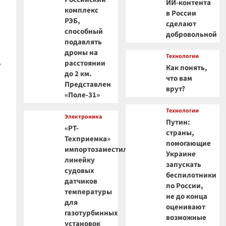
ИИ-контента
комплекс
в России
РЭБ,
сделают
способный
добровольной
подавлять
дроны на
Технологии
,
расстоянии
Как понять,
до 2 км.
что вам
Представлен
врут?
«Поле-31»
Технологии
Электроника
Путин:
«РТ-
страны,
Техприемка»
помогающие
импортозаместила
Украине
линейку
запускать
судовых
беспилотники
датчиков
по России,
температуры
не до конца
для
оценивают
газотурбинных
возможные
установок