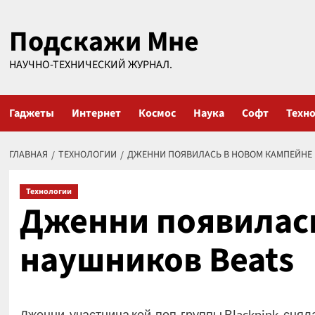
Перейти
Подскажи Мне
к
содержимому
НАУЧНО-ТЕХНИЧЕСКИЙ ЖУРНАЛ.
Гаджеты
Интернет
Космос
Наука
Софт
Техн
ГЛАВНАЯ
ТЕХНОЛОГИИ
ДЖЕННИ ПОЯВИЛАСЬ В НОВОМ КАМПЕЙНЕ 
Технологии
Дженни появилась
наушников Beats
Дженни, участница кей-поп-группы Blackpink, сня