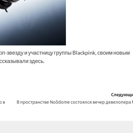
п-звезду и участницу группы Blackpink, своим новым
ссказывали здесь.
Следующи
ю в
В пространстве Noôdome состоялся вечер девелопера