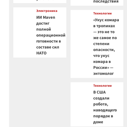
последствия
Электроника
Технологии
ИИ Maven
«Укус комара
достиг
в тропиках
полной
— это не то
операционной
же самое по
готовности в
степени
составе сил
опасности,
НАТО
что укус
комара в
России» —
энтомолог
Технологии
В США
создали
робота,
наводящего
порядок в
доме