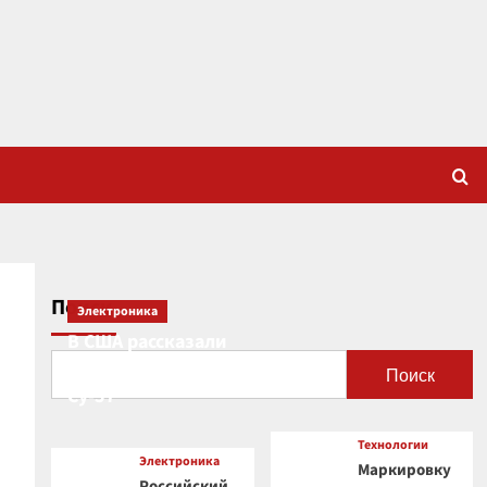
Поиск
Электроника
В США рассказали
о новой роли
Поиск
Су-57
Технологии
Электроника
Маркировку
Российский