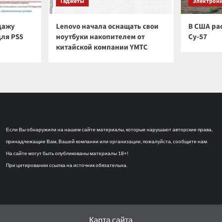
Гаджеты
Электрон
дажу
Lenovo начала оснащать свои
В США ра
для PS5
ноутбуки накопителем от
Су-57
а
китайской компании YMTC
Если Вы обнаружили на нашем сайте материалы, которые нарушают авторские права,
принадлежащие Вам, Вашей компании или организации, пожалуйста, сообщите нам.
На сайте могут быть опубликованы материалы 18+!
При цитировании ссылка на источник обязательна.
Карта сайта