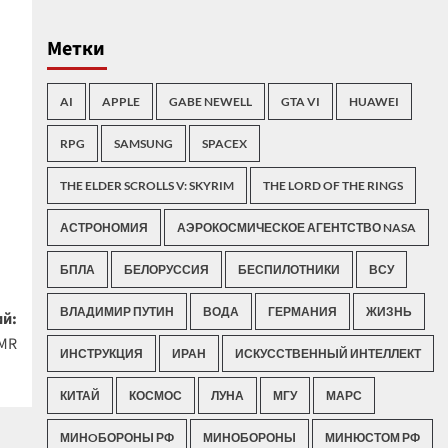
Метки
AI
APPLE
GABE NEWELL
GTA VI
HUAWEI
RPG
SAMSUNG
SPACEX
THE ELDER SCROLLS V: SKYRIM
THE LORD OF THE RINGS
АСТРОНОМИЯ
АЭРОКОСМИЧЕСКОЕ АГЕНТСТВО NASA
БПЛА
БЕЛОРУССИЯ
БЕСПИЛОТНИКИ
ВСУ
ВЛАДИМИР ПУТИН
ВОДА
ГЕРМАНИЯ
ЖИЗНЬ
й:
 MR
ИНСТРУКЦИЯ
ИРАН
ИСКУССТВЕННЫЙ ИНТЕЛЛЕКТ
КИТАЙ
КОСМОС
ЛУНА
МГУ
МАРС
МИНOБОРОНЫ РФ
МИНОБОРОНЫ
МИНЮСТОМ РФ