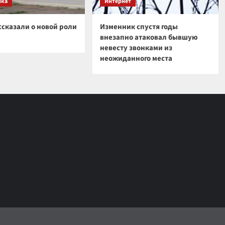
ика
Интернет
ссказали о новой роли
Изменник спустя годы
внезапно атаковал бывшую
невесту звонками из
неожиданного места