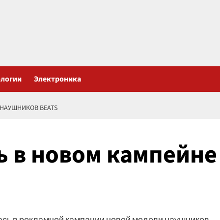
ологии
Электроника
НАУШНИКОВ BEATS
 в новом кампейне
лась в рекламной кампании новой модели наушников