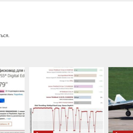
ться
.