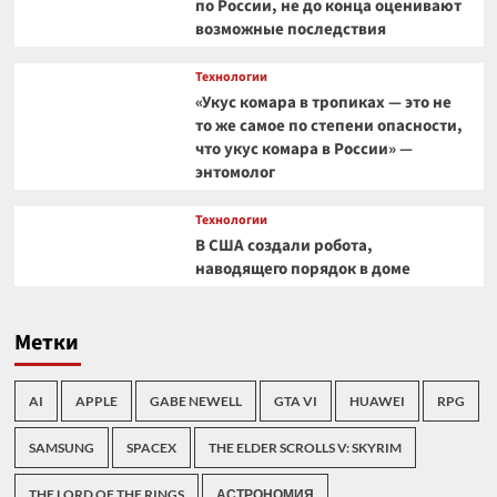
по России, не до конца оценивают
возможные последствия
Технологии
«Укус комара в тропиках — это не
то же самое по степени опасности,
что укус комара в России» —
энтомолог
Технологии
В США создали робота,
наводящего порядок в доме
Метки
AI
APPLE
GABE NEWELL
GTA VI
HUAWEI
RPG
SAMSUNG
SPACEX
THE ELDER SCROLLS V: SKYRIM
THE LORD OF THE RINGS
АСТРОНОМИЯ