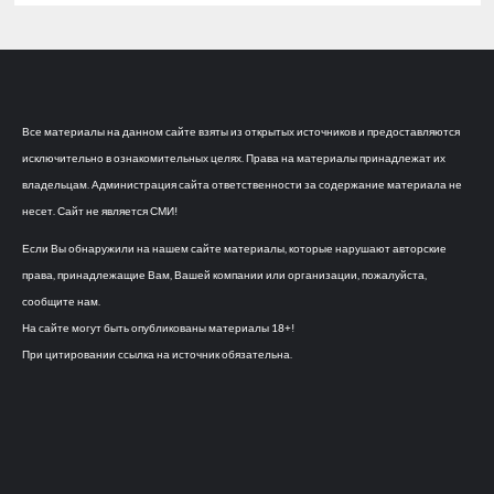
Все материалы на данном сайте взяты из открытых источников и предоставляются
исключительно в ознакомительных целях. Права на материалы принадлежат их
владельцам. Администрация сайта ответственности за содержание материала не
несет. Сайт не является СМИ!
Если Вы обнаружили на нашем сайте материалы, которые нарушают авторские
права, принадлежащие Вам, Вашей компании или организации, пожалуйста,
сообщите нам.
На сайте могут быть опубликованы материалы 18+!
При цитировании ссылка на источник обязательна.