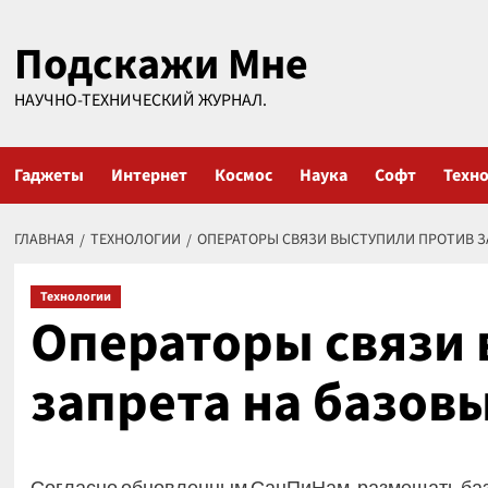
Перейти
Подскажи Мне
к
содержимому
НАУЧНО-ТЕХНИЧЕСКИЙ ЖУРНАЛ.
Гаджеты
Интернет
Космос
Наука
Софт
Техн
ГЛАВНАЯ
ТЕХНОЛОГИИ
ОПЕРАТОРЫ СВЯЗИ ВЫСТУПИЛИ ПРОТИВ ЗА
Технологии
Операторы связи 
запрета на базовы
Согласно обновленным СанПиНам, размещать баз