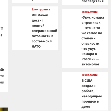
последствия
Электроника
Технологии
ИИ Maven
«Укус комара
достиг
в тропиках
полной
то
— это не то
операционной
же самое по
от
готовности в
степени
составе сил
опасности,
НАТО
что укус
комара в
России» —
энтомолог
й:
Технологии
сти
В США
зни
создали
робота,
наводящего
порядок в
доме