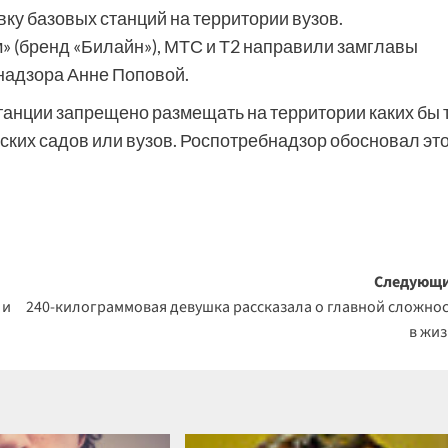
вку базовых станций на территории вузов.
 (бренд «Билайн»), МТС и Т2 направили замглавы
надзора Анне Поповой.
анции запрещено размещать на территории каких бы 
ских садов или вузов. Роспотребнадзор обосновал эт
Следующи
 и
240-килограммовая девушка рассказала о главной сложно
в жи