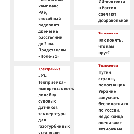
ИИ-контента
комплекс
в России
РЭБ,
сделают
способный
добровольной
подавлять
дроны на
Технологии
расстоянии
Как понять,
до 2 км.
что вам
Представлен
врут?
«Поле-31»
Технологии
Электроника
Путин:
«РТ-
страны,
Техприемка»
помогающие
импортозаместила
Украине
линейку
запускать
судовых
беспилотники
датчиков
по России,
температуры
не до конца
для
оценивают
газотурбинных
возможные
установок