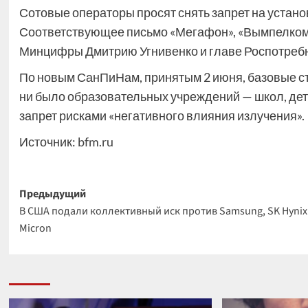
Сотовые операторы просят снять запрет на устано
Соответствующее письмо «Мегафон», «Вымпелком»
Минцифры Дмитрию Угнивенко и главе Роспотреб
По новым СанПиНам, принятым 2 июня, базовые ст
ни было образовательных учреждений — школ, дет
запрет рисками «негативного влияния излучения».
Источник:
bfm.ru
Навигация
Предыдущий
В США подали коллективный иск против Samsung, SK Hynix
записи
Micron