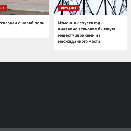
ика
Интернет
ссказали о новой роли
Изменник спустя годы
внезапно атаковал бывшую
невесту звонками из
неожиданного места