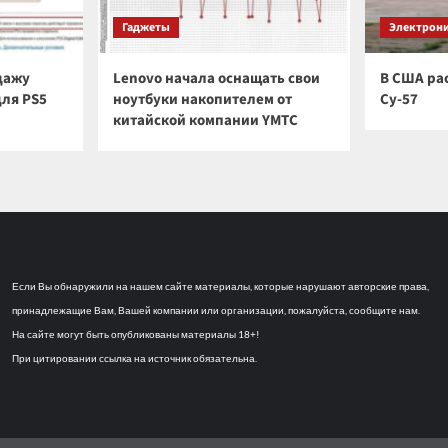
Гаджеты
Электрон
дажу
Lenovo начала оснащать свои
В США ра
для PS5
ноутбуки накопителем от
Су-57
а
китайской компании YMTC
Если Вы обнаружили на нашем сайте материалы, которые нарушают авторские права,
принадлежащие Вам, Вашей компании или организации, пожалуйста, сообщите нам.
На сайте могут быть опубликованы материалы 18+!
При цитировании ссылка на источник обязательна.