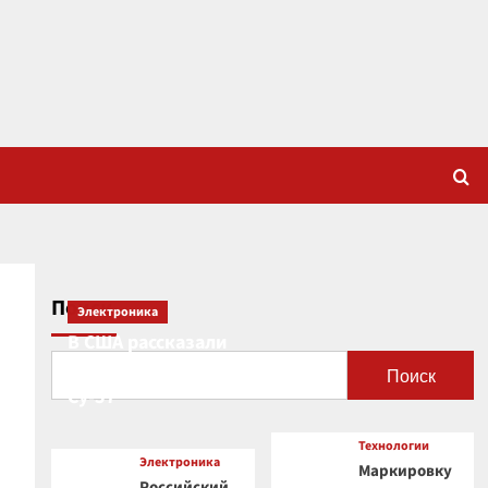
Поиск
Электроника
В США рассказали
о новой роли
Поиск
Су-57
Технологии
Электроника
Маркировку
Российский