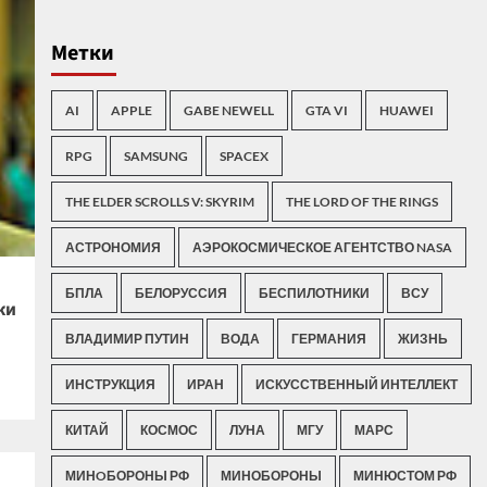
Метки
AI
APPLE
GABE NEWELL
GTA VI
HUAWEI
RPG
SAMSUNG
SPACEX
THE ELDER SCROLLS V: SKYRIM
THE LORD OF THE RINGS
АСТРОНОМИЯ
АЭРОКОСМИЧЕСКОЕ АГЕНТСТВО NASA
БПЛА
БЕЛОРУССИЯ
БЕСПИЛОТНИКИ
ВСУ
ки
ВЛАДИМИР ПУТИН
ВОДА
ГЕРМАНИЯ
ЖИЗНЬ
ИНСТРУКЦИЯ
ИРАН
ИСКУССТВЕННЫЙ ИНТЕЛЛЕКТ
КИТАЙ
КОСМОС
ЛУНА
МГУ
МАРС
МИНOБОРОНЫ РФ
МИНОБОРОНЫ
МИНЮСТОМ РФ