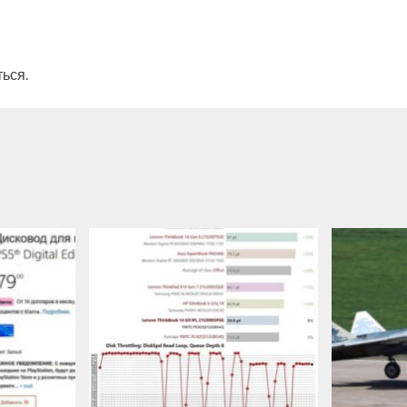
ться
.