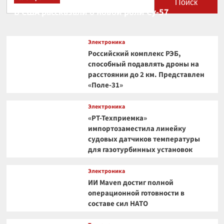
Поиск
В США рассказали о новой роли Су-57
Электроника
Российский комплекс РЭБ,
способный подавлять дроны на
расстоянии до 2 км. Представлен
«Поле-31»
Электроника
«РТ-Техприемка»
импортозаместила линейку
судовых датчиков температуры
для газотурбинных установок
Электроника
ИИ Maven достиг полной
операционной готовности в
составе сил НАТО