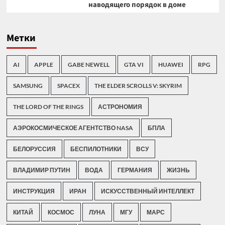
наводящего порядок в доме
Метки
AI
APPLE
GABE NEWELL
GTA VI
HUAWEI
RPG
SAMSUNG
SPACEX
THE ELDER SCROLLS V: SKYRIM
THE LORD OF THE RINGS
АСТРОНОМИЯ
АЭРОКОСМИЧЕСКОЕ АГЕНТСТВО NASA
БПЛА
БЕЛОРУССИЯ
БЕСПИЛОТНИКИ
ВСУ
ВЛАДИМИР ПУТИН
ВОДА
ГЕРМАНИЯ
ЖИЗНЬ
ИНСТРУКЦИЯ
ИРАН
ИСКУССТВЕННЫЙ ИНТЕЛЛЕКТ
КИТАЙ
КОСМОС
ЛУНА
МГУ
МАРС