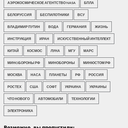
АЭРОКОСМИЧЕСКОЕ АГЕНТСТВО NASA
БПЛА
БЕЛОРУССИЯ
БЕСПИЛОТНИКИ
ВСУ
ВЛАДИМИР ПУТИН
ВОДА
ГЕРМАНИЯ
ЖИЗНЬ
ИНСТРУКЦИЯ
ИРАН
ИСКУССТВЕННЫЙ ИНТЕЛЛЕКТ
КИТАЙ
КОСМОС
ЛУНА
МГУ
МАРС
МИНOБОРОНЫ РФ
МИНОБОРОНЫ
МИНЮСТОМ РФ
МОСКВА
НАСА
ПЛАНЕТЫ
РФ
РОССИЯ
РОСТЕХ
США
СОФТ
УКРАИНА
УКРАИНЫ
ЧТО НОВОГО
АВТОМОБИЛИ
ТЕХНОЛОГИИ
ЭЛЕКТРОНИКА
Возможно, вы пропустили: