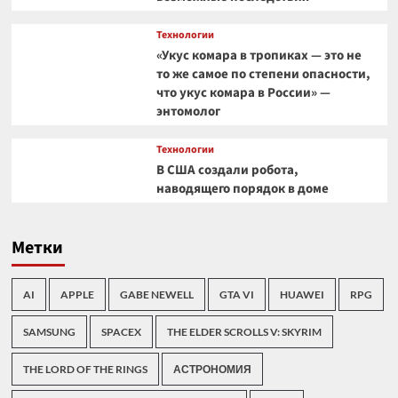
Технологии
«Укус комара в тропиках — это не
то же самое по степени опасности,
что укус комара в России» —
энтомолог
Технологии
В США создали робота,
наводящего порядок в доме
Метки
AI
APPLE
GABE NEWELL
GTA VI
HUAWEI
RPG
SAMSUNG
SPACEX
THE ELDER SCROLLS V: SKYRIM
THE LORD OF THE RINGS
АСТРОНОМИЯ