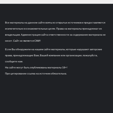
Все материалы на данном сайте взяты из открытых источников и предоставляются
исключительно в ознакомительных целях. Права на материалы принадлежат их
владельцам. Администрация сайта ответственности за содержание материала не
несет. Сайт не является СМИ!
Если Вы обнаружили на нашем сайте материалы, которые нарушают авторские
права, принадлежащие Вам, Вашей компании или организации, пожалуйста,
сообщите нам.
На сайте могут быть опубликованы материалы 18+!
При цитировании ссылка на источник обязательна.