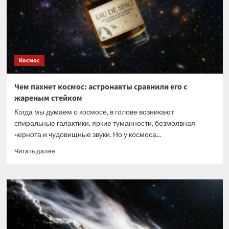
«Тяньгун»?
Космос
Чем пахнет космос: астронавты сравнили его с
жареным стейком
Когда мы думаем о космосе, в голове возникают
спиральные галактики, яркие туманности, безмолвная
чернота и чудовищные звуки. Но у космоса...
Прочитать
Читать далее
больше
о
Чем
пахнет
космос:
астронавты
сравнили
его