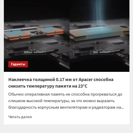
Сети
появились
фото
кабеля
Asus
ROG
Equalizer,
который
должен
защищать
разъёмы
Гаджеты
видеокарты
от
расплавления
Наклеечка толщиной 0.17 мм от Apacer способна
–
снизить температуру памяти на 23°C
он
расплавился
Обычно оперативная память не способна прогреваться до
слишком высокой температуры, за что можно выразить
благодарность корпусным вентиляторам и радиаторам на...
Прочитать
Читать далее
больше
о
Наклеечка