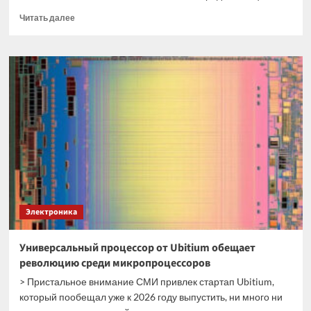
Прочитать
Читать далее
больше
о
«Ростех»
налаживает
массовый
выпуск
кварцевых
генераторов
Электроника
Универсальный процессор от Ubitium обещает
революцию среди микропроцессоров
> Пристальное внимание СМИ привлек стартап Ubitium,
который пообещал уже к 2026 году выпустить, ни много ни