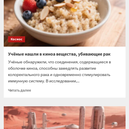
раскрывают
тайну
происхождения
3I/ATLAS
Космос
Учёные нашли в киноа вещества, убивающие рак
Учёные обнаружили, что соединения, содержащиеся в
оболочке киноа, способны замедлять развитие
колоректального рака и одновременно стимулировать
иммунную систему. В исследовании,...
Прочитать
Читать далее
больше
о
Учёные
нашли
в
киноа
вещества,