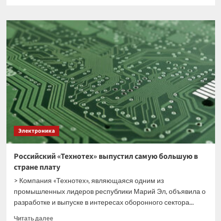
больше
о
Разработка
DeepCool
решает
проблему
с
охлаждением
процессоров
в
SFF-
системах
Электроника
Российский «Технотех» выпустил самую большую в
стране плату
> Компания «Технотех», являющаяся одним из
промышленных лидеров республики Марий Эл, объявила о
разработке и выпуске в интересах оборонного сектора...
Прочитать
Читать далее