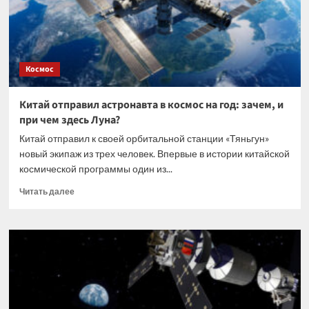
организмов
для
тканевой
инженерии
Космос
Китай отправил астронавта в космос на год: зачем, и
при чем здесь Луна?
Китай отправил к своей орбитальной станции «Тяньгун»
новый экипаж из трех человек. Впервые в истории китайской
космической программы один из...
Прочитать
Читать далее
больше
о
Китай
отправил
астронавта
в
космос
на
год: