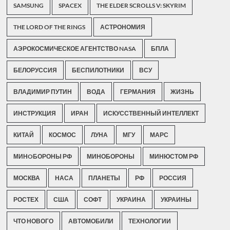
SAMSUNG
SPACEX
THE ELDER SCROLLS V: SKYRIM
THE LORD OF THE RINGS
АСТРОНОМИЯ
АЭРОКОСМИЧЕСКОЕ АГЕНТСТВО NASA
БПЛА
БЕЛОРУССИЯ
БЕСПИЛОТНИКИ
ВСУ
ВЛАДИМИР ПУТИН
ВОДА
ГЕРМАНИЯ
ЖИЗНЬ
ИНСТРУКЦИЯ
ИРАН
ИСКУССТВЕННЫЙ ИНТЕЛЛЕКТ
КИТАЙ
КОСМОС
ЛУНА
МГУ
МАРС
МИНOБОРОНЫ РФ
МИНОБОРОНЫ
МИНЮСТОМ РФ
МОСКВА
НАСА
ПЛАНЕТЫ
РФ
РОССИЯ
РОСТЕХ
США
СОФТ
УКРАИНА
УКРАИНЫ
ЧТО НОВОГО
АВТОМОБИЛИ
ТЕХНОЛОГИИ