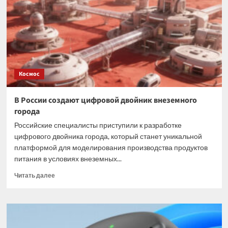
убивающие
рак
Космос
В России создают цифровой двойник внеземного
города
Российские специалисты приступили к разработке
цифрового двойника города, который станет уникальной
платформой для моделирования производства продуктов
питания в условиях внеземных...
Прочитать
Читать далее
больше
о
В
России
создают