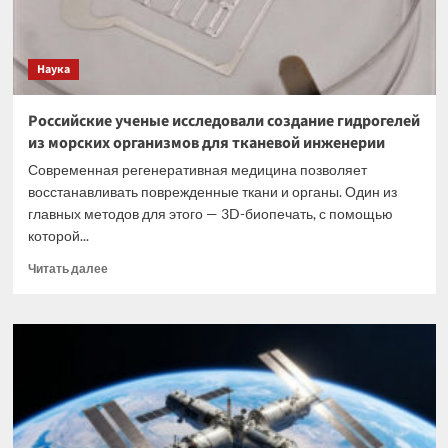
Наука
Российские ученые исследовали создание гидрогелей
из морских организмов для тканевой инженерии
Современная регенеративная медицина позволяет
восстанавливать поврежденные ткани и органы. Один из
главных методов для этого — 3D-биопечать, с помощью
которой...
Прочитать
Читать далее
больше
о
Российские
ученые
исследовали
создание
гидрогелей
из
морских