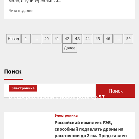
мало, а «универсальный...
Прочитать
Читать далее
больше
о
Универсальный
процессор
Пагинация
Назад
1
40
41
42
44
45
46
59
…
43
…
от
записей
Ubitium
Далее
обещает
революцию
среди
микропроцессоров
Поиск
Электроника
Поиск
В США рассказали о новой роли Су-57
Электроника
Российский комплекс РЭБ,
способный подавлять дроны на
расстоянии до 2 км. Представлен