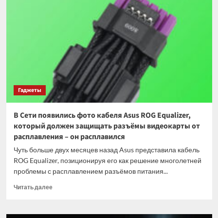
4
стала
первой
мышью
с
нативной
тактильной
отдачей
в
Гаджеты
Windows
11
В Сети появились фото кабеля Asus ROG Equalizer,
который должен защищать разъёмы видеокарты от
расплавления – он расплавился
Чуть больше двух месяцев назад Asus представила кабель
ROG Equalizer, позиционируя его как решение многолетней
проблемы с расплавлением разъёмов питания...
Прочитать
Читать далее
больше
о
В