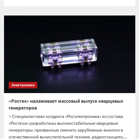
больше
о
Российский
«Технотех»
выпустил
самую
большую
в
стране
плату
Электроника
«Ростех» налаживает массовый выпуск кварцевых
генераторов
> Специалистами холдинга «Росэлектроника» из состава
«Ростеха» разработаны высокостабильные кварцевые
генераторы, призванные сменить зарубежные аналоги в
отечественной вычислительной технике, радиостанциях,...