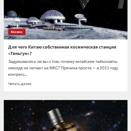
зачем,
и
при
чем
здесь
Космос
Луна?
Для чего Китаю собственная космическая станция
«Тяньгун»?
Задумывались ли вы о том, почему китайские тайконавты
никогда не летают на МКС? Причина проста — в 2011 году
конгресс...
Прочитать
Читать далее
больше
о
Для
чего
Китаю
собственная
космическая
станция