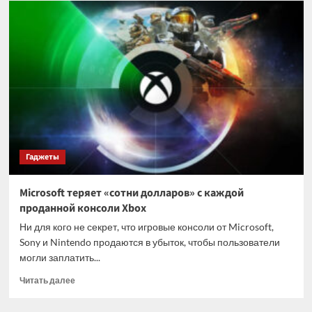
толщиной
0.17
мм
от
Apacer
способна
снизить
температуру
памяти
на
23°C
Гаджеты
Microsoft теряет «сотни долларов» с каждой
проданной консоли Xbox
Ни для кого не секрет, что игровые консоли от Microsoft,
Sony и Nintendo продаются в убыток, чтобы пользователи
могли заплатить...
Прочитать
Читать далее
больше
о