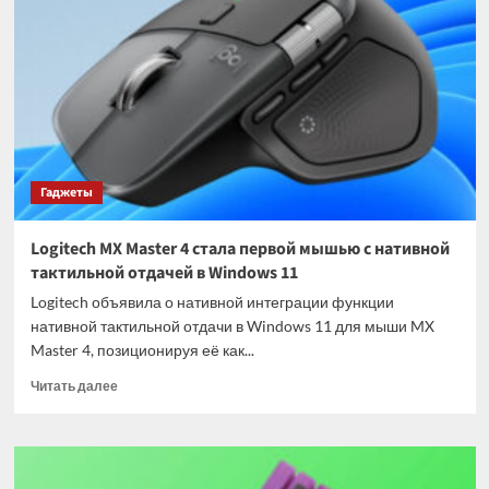
цифровой
двойник
внеземного
города
Гаджеты
Logitech MX Master 4 стала первой мышью с нативной
тактильной отдачей в Windows 11
Logitech объявила о нативной интеграции функции
нативной тактильной отдачи в Windows 11 для мыши MX
Master 4, позиционируя её как...
Прочитать
Читать далее
больше
о
Logitech
MX
Master