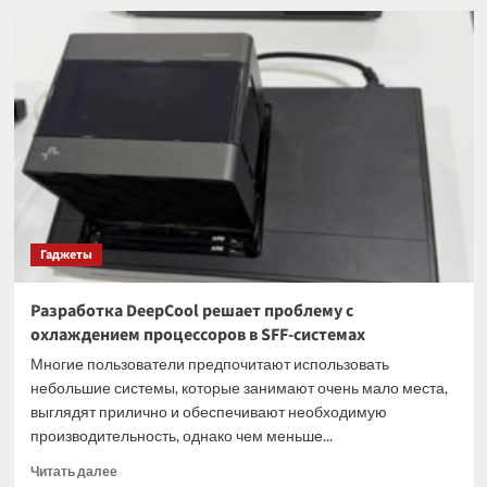
Microsoft
теряет
«сотни
долларов»
с
каждой
проданной
консоли
Xbox
Гаджеты
Разработка DeepCool решает проблему с
охлаждением процессоров в SFF-системах
Многие пользователи предпочитают использовать
небольшие системы, которые занимают очень мало места,
выглядят прилично и обеспечивают необходимую
производительность, однако чем меньше...
Прочитать
Читать далее