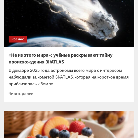
с
жареным
стейком
Космос
«Не из этого мира»: учёные раскрывают тайну
происхождения 3I/ATLAS
В декабре 2025 года астрономы всего мира с интересом
наблюдали за кометой 3I/ATLAS, которая на короткое время
приблизилась к Земле...
Прочитать
Читать далее
больше
о
«Не
из
этого
мира»:
учёные