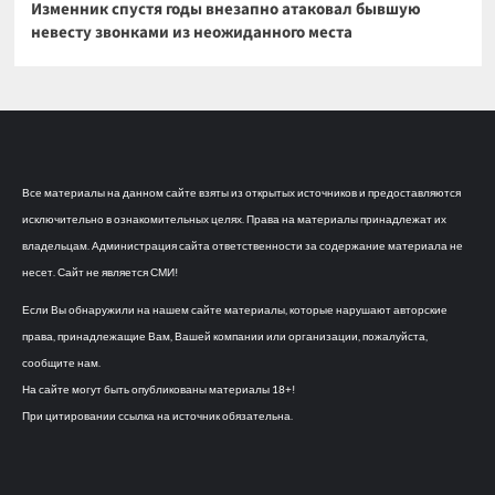
Изменник спустя годы внезапно атаковал бывшую
невесту звонками из неожиданного места
Все материалы на данном сайте взяты из открытых источников и предоставляются
исключительно в ознакомительных целях. Права на материалы принадлежат их
владельцам. Администрация сайта ответственности за содержание материала не
несет. Сайт не является СМИ!
Если Вы обнаружили на нашем сайте материалы, которые нарушают авторские
права, принадлежащие Вам, Вашей компании или организации, пожалуйста,
сообщите нам.
На сайте могут быть опубликованы материалы 18+!
При цитировании ссылка на источник обязательна.