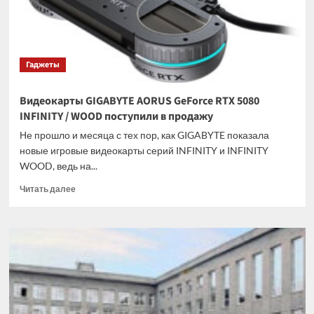
с
применением
0.7-
нм
Гаджеты
техпроцесса
Видеокарты GIGABYTE AORUS GeForce RTX 5080
INFINITY / WOOD поступили в продажу
Не прошло и месяца с тех пор, как GIGABYTE показала
новые игровые видеокарты серий INFINITY и INFINITY
WOOD, ведь на...
Прочитать
Читать далее
больше
о
Видеокарты
GIGABYTE
AORUS
GeForce
RTX
5080
INFINITY