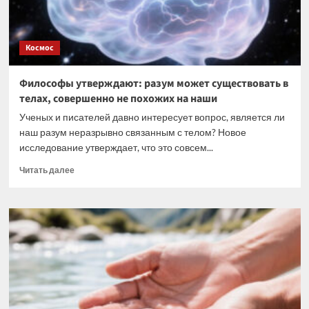
Космос
Философы утверждают: разум может существовать в
телах, совершенно не похожих на наши
Ученых и писателей давно интересует вопрос, является ли
наш разум неразрывно связанным с телом? Новое
исследование утверждает, что это совсем...
Прочитать
Читать далее
больше
о
Философы
утверждают:
разум
может
существовать
в
телах,
совершенно