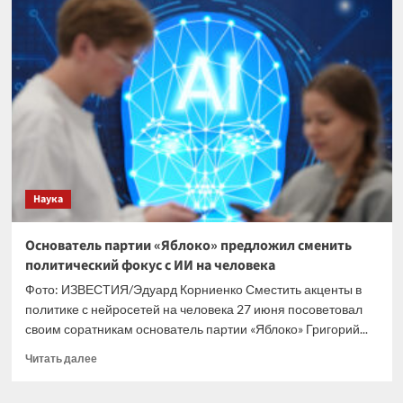
брошенная
через
весь
стол
фрикаделька
породила
странную
семейную
традицию
Наука
Основатель партии «Яблоко» предложил сменить
политический фокус с ИИ на человека
Фото: ИЗВЕСТИЯ/Эдуард Корниенко Сместить акценты в
политике с нейросетей на человека 27 июня посоветовал
своим соратникам основатель партии «Яблоко» Григорий...
Прочитать
Читать далее
больше
о