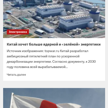
подводных
беспилотников
Электроника
Китай хочет больше ядерной и «зелёной» энергетики
Источник изображения: topwar.ru Китай разработал
амбициозный пятилетний план по ускоренной
декарбонизации энергетики. Согласно документу, к 2030
году половина всей вырабатываемой...
Прочитать
Читать далее
больше
о
Китай
хочет
больше
ядерной
и