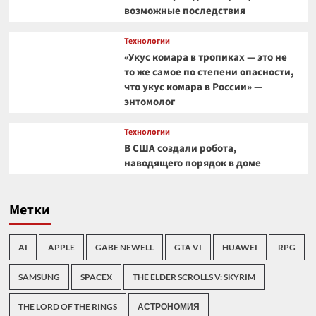
возможные последствия
Технологии
«Укус комара в тропиках — это не
то же самое по степени опасности,
что укус комара в России» —
энтомолог
Технологии
В США создали робота,
наводящего порядок в доме
Метки
AI
APPLE
GABE NEWELL
GTA VI
HUAWEI
RPG
SAMSUNG
SPACEX
THE ELDER SCROLLS V: SKYRIM
THE LORD OF THE RINGS
АСТРОНОМИЯ