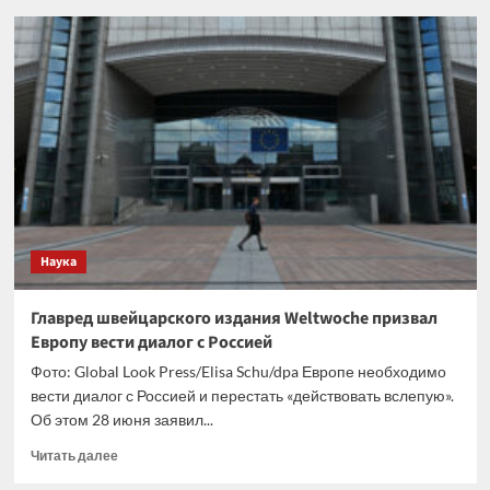
В
США
сообщили
о
росте
числа
случаев
заражения
смертельным
вирусом
Повассан
Наука
Главред швейцарского издания Weltwoche призвал
Европу вести диалог с Россией
Фото: Global Look Press/Elisa Schu/dpa Европе необходимо
вести диалог с Россией и перестать «действовать вслепую».
Об этом 28 июня заявил...
Прочитать
Читать далее
больше