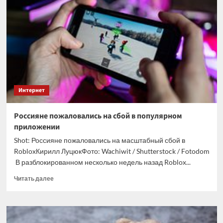
блогер
дал
совет
иноагентам
и
призвал
их
покаяться
Интернет
Россияне пожаловались на сбой в популярном
приложении
Shot: Россияне пожаловались на масштабный сбой в
RobloxКирилл ЛуцюкФото: Wachiwit / Shutterstock / Fotodom
В разблокированном несколько недель назад Roblox...
Прочитать
Читать далее
больше
о
Россияне
пожаловались