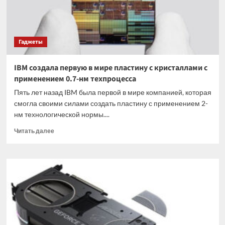
самого
низкого
уровня
в
Гаджеты
мае
IBM создала первую в мире пластину с кристаллами с
применением 0.7-нм техпроцесса
Пять лет назад IBM была первой в мире компанией, которая
смогла своими силами создать пластину с применением 2-
нм технологической нормы....
Прочитать
Читать далее
больше
о
IBM
создала
первую
в
мире
пластину
с
кристаллами