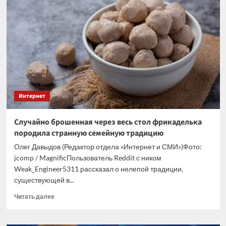
на
сбой
в
популярном
приложении
Интернет
Случайно брошенная через весь стол фрикаделька
породила странную семейную традицию
Олег Давыдов (Редактор отдела «Интернет и СМИ»)Фото:
jcomp / MagnificПользователь Reddit с ником
Weak_Engineer5311 рассказал о нелепой традиции,
существующей в...
Прочитать
Читать далее
больше
о
Случайно