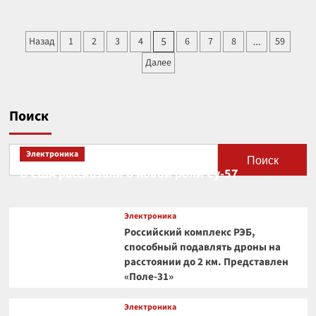
о
Главред
швейцарского
Пагинация
Назад
1
2
3
4
6
7
8
59
5
…
издания
записей
Weltwoche
Далее
призвал
Европу
вести
диалог
Поиск
с
Россией
Электроника
Поиск
В США рассказали о новой роли Су-57
Электроника
Российский комплекс РЭБ,
способный подавлять дроны на
расстоянии до 2 км. Представлен
«Поле-31»
Электроника