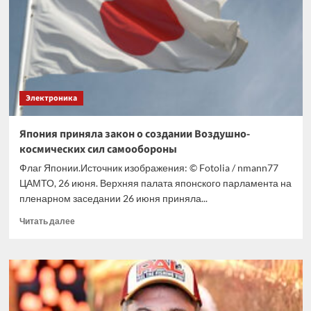
«зелёной»
энергетики
Электроника
Япония приняла закон о создании Воздушно-
космических сил самообороны
Флаг Японии.Источник изображения: © Fotolia / nmann77
ЦАМТО, 26 июня. Верхняя палата японского парламента на
пленарном заседании 26 июня приняла...
Прочитать
Читать далее
больше
о
Япония
приняла
закон
о