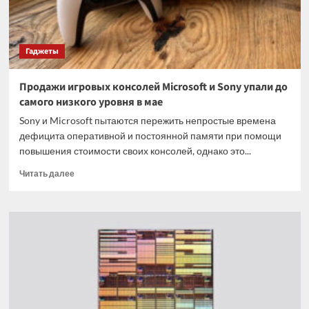
всего
в
двух
шагах
Гаджеты
от
находки
Продажи игровых консолей Microsoft и Sony упали до
самого низкого уровня в мае
Sony и Microsoft пытаются пережить непростые времена
дефицита оперативной и постоянной памяти при помощи
повышения стоимости своих консолей, однако это...
Прочитать
Читать далее
больше
о
Продажи
игровых
консолей
Microsoft
и
Sony
упали
до