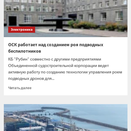
/
WOOD
поступили
в
продажу
Электроника
ОСК работает над созданием роя подводных
беспилотников
КБ "Рубин" совместно с другими предприятиями
Объединенной судостроительной корпорации ведет
активную работу по созданию технологии управления роем
подводных дронов для...
Прочитать
Читать далее
больше
о
ОСК
работает
над
созданием
роя