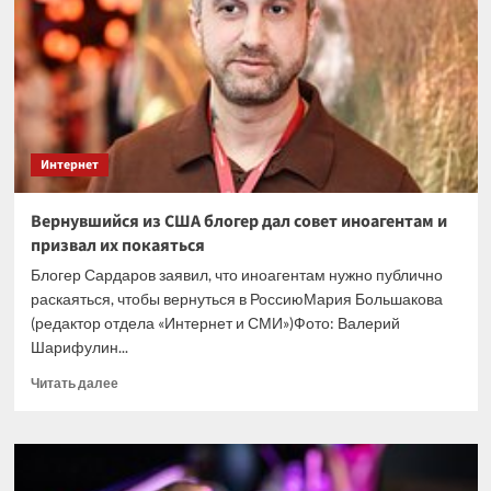
создании
Воздушно-
космических
сил
самообороны
Интернет
Вернувшийся из США блогер дал совет иноагентам и
призвал их покаяться
Блогер Сардаров заявил, что иноагентам нужно публично
раскаяться, чтобы вернуться в РоссиюМария Большакова
(редактор отдела «Интернет и СМИ»)Фото: Валерий
Шарифулин...
Прочитать
Читать далее
больше
о
Вернувшийся
из
США