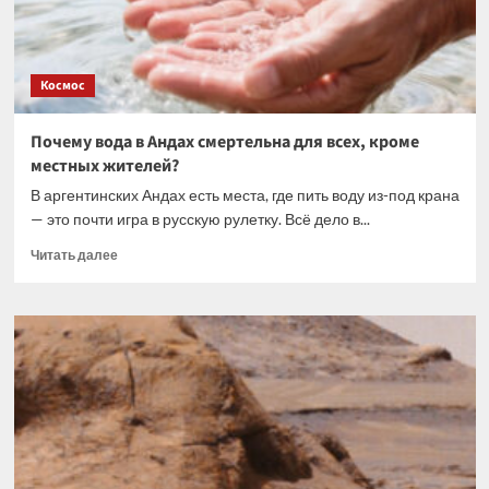
не
похожих
на
наши
Космос
Почему вода в Андах смертельна для всех, кроме
местных жителей?
В аргентинских Андах есть места, где пить воду из-под крана
— это почти игра в русскую рулетку. Всё дело в...
Прочитать
Читать далее
больше
о
Почему
вода
в
Андах
смертельна
для
всех,
кроме
местных