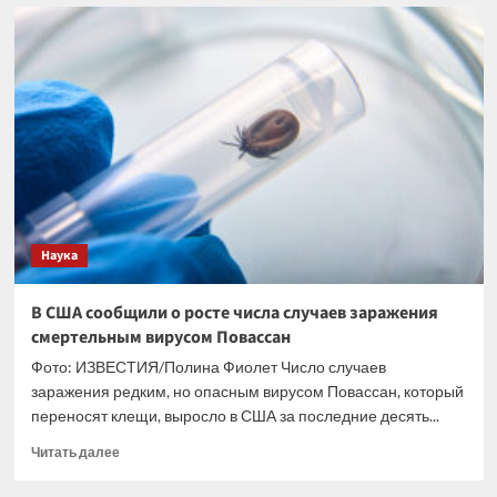
Основатель
партии
«Яблоко» предложил
сменить
политический
фокус
с
ИИ
на
человека
Наука
В США сообщили о росте числа случаев заражения
смертельным вирусом Повассан
Фото: ИЗВЕСТИЯ/Полина Фиолет Число случаев
заражения редким, но опасным вирусом Повассан, который
переносят клещи, выросло в США за последние десять...
Прочитать
Читать далее
больше
о