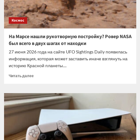
жителей?
Космос
На Марсе нашли рукотворную постройку? Ровер NASA
был всего в двух шагах от находки
27 июня 2026 года на сайте UFO Sightings Daily появилась
информация, которая может заставить иначе взглянуть на
историю Красной планеты....
Прочитать
Читать далее
больше
о
На
Марсе
нашли
рукотворную
постройку?
Ровер
NASA
был