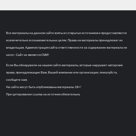
Все материалы на данном сайте взяты из открытых источников и предоставляются
исключительно в ознакомительных целях. Права на материалы принадлежат их
владельцам. Администрация сайта ответственности за содержание материала не
несет. Сайт не является СМИ!
Если Вы обнаружили на нашем сайте материалы, которые нарушают авторские
права, принадлежащие Вам, Вашей компании или организации, пожалуйста,
сообщите нам.
На сайте могут быть опубликованы материалы 18+!
При цитировании ссылка на источник обязательна.