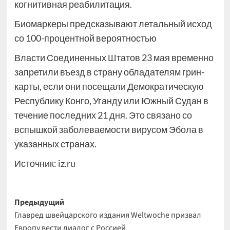
когнитивная реабилитация.
Биомаркеры предсказывают летальный исход
со 100-процентной вероятностью
Власти Соединенных Штатов 23 мая временно
запретили въезд в страну обладателям грин-
карты, если они посещали Демократическую
Республику Конго, Уганду или Южный Судан в
течение последних 21 дня. Это связано со
вспышкой заболеваемости вирусом Эбола в
указанных странах.
Источник:
iz.ru
Навигация
Предыдущий
Главред швейцарского издания Weltwoche призвал
записи
Европу вести диалог с Россией