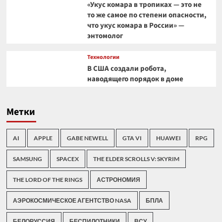
«Укус комара в тропиках — это не
то же самое по степени опасности,
что укус комара в России» —
энтомолог
Технологии
В США создали робота,
наводящего порядок в доме
Метки
AI
APPLE
GABE NEWELL
GTA VI
HUAWEI
RPG
SAMSUNG
SPACEX
THE ELDER SCROLLS V: SKYRIM
THE LORD OF THE RINGS
АСТРОНОМИЯ
АЭРОКОСМИЧЕСКОЕ АГЕНТСТВО NASA
БПЛА
БЕЛОРУССИЯ
БЕСПИЛОТНИКИ
ВСУ