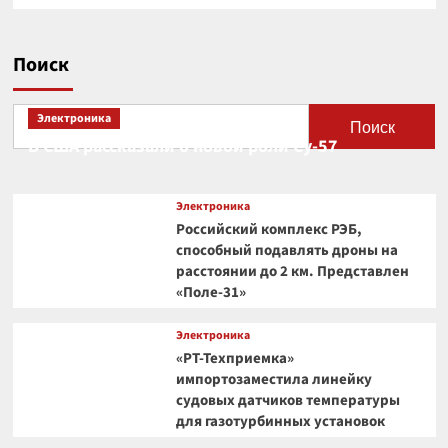
Поиск
Электроника
Поиск
В США рассказали о новой роли Су-57
Электроника
Российский комплекс РЭБ,
способный подавлять дроны на
расстоянии до 2 км. Представлен
«Поле-31»
Электроника
«РТ-Техприемка»
импортозаместила линейку
судовых датчиков температуры
для газотурбинных установок