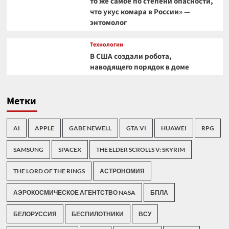
то же самое по степени опасности,
что укус комара в России» —
энтомолог
Технологии
В США создали робота,
наводящего порядок в доме
Метки
AI
APPLE
GABE NEWELL
GTA VI
HUAWEI
RPG
SAMSUNG
SPACEX
THE ELDER SCROLLS V: SKYRIM
THE LORD OF THE RINGS
АСТРОНОМИЯ
АЭРОКОСМИЧЕСКОЕ АГЕНТСТВО NASA
БПЛА
БЕЛОРУССИЯ
БЕСПИЛОТНИКИ
ВСУ