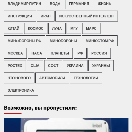
ВЛАДИМИР ПУТИН
ВОДА
ГЕРМАНИЯ
ЖИЗНЬ
ИНСТРУКЦИЯ
ИРАН
ИСКУССТВЕННЫЙ ИНТЕЛЛЕКТ
КИТАЙ
КОСМОС
ЛУНА
МГУ
МАРС
МИНOБОРОНЫ РФ
МИНОБОРОНЫ
МИНЮСТОМ РФ
МОСКВА
НАСА
ПЛАНЕТЫ
РФ
РОССИЯ
РОСТЕХ
США
СОФТ
УКРАИНА
УКРАИНЫ
ЧТО НОВОГО
АВТОМОБИЛИ
ТЕХНОЛОГИИ
ЭЛЕКТРОНИКА
Возможно, вы пропустили: