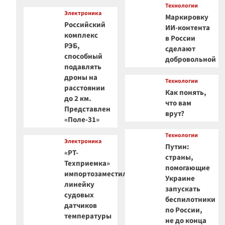
Технологии
Электроника
Маркировку
Российский
ИИ-контента
комплекс
в России
РЭБ,
сделают
способный
добровольной
подавлять
дроны на
Технологии
расстоянии
Как понять,
до 2 км.
что вам
Представлен
врут?
«Поле-31»
Технологии
Электроника
Путин:
«РТ-
страны,
Техприемка»
помогающие
импортозаместила
Украине
линейку
запускать
судовых
беспилотники
датчиков
по России,
температуры
не до конца