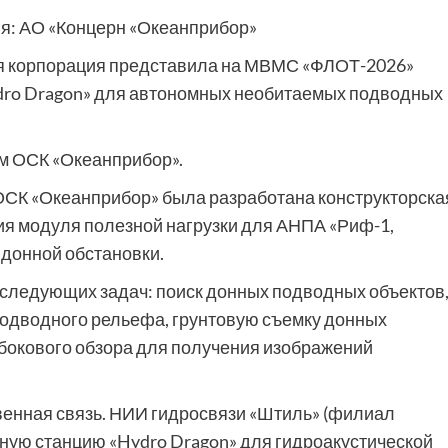
я: АО «Концерн «Океанприбор»
я корпорация представила на МВМС «ФЛОТ-2026»
dro Dragon» для автономных необитаемых подводных
м ОСК «Океанприбор».
 ОСК «Океанприбор» была разработана конструкторска
ия модуля полезной нагрузки для АНПА «Риф-1,
донной обстановки.
 следующих задач: поиск донных подводных объектов
одводного рельефа, грунтовую съемку донных
 бокового обзора для получения изображений
венная связь. НИИ гидросвязи «Штиль» (филиал
ную станцию «Hydro Dragon» для гидроакустической