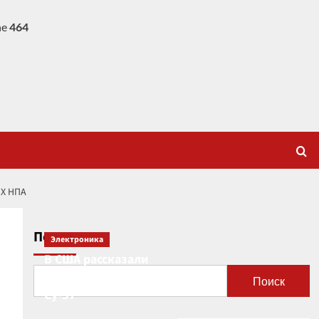
ne
464
Х НПА
Поиск
Электроника
В США рассказали
о новой роли
Поиск
Су-57