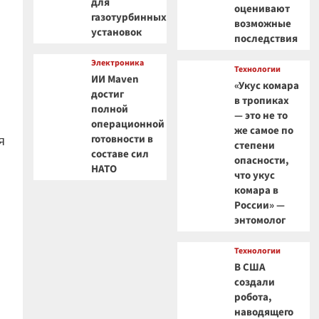
для
оценивают
газотурбинных
возможные
установок
последствия
Электроника
Технологии
ИИ Maven
«Укус комара
достиг
в тропиках
полной
— это не то
операционной
же самое по
готовности в
я
степени
составе сил
опасности,
НАТО
что укус
комара в
России» —
,
энтомолог
Технологии
В США
создали
робота,
наводящего