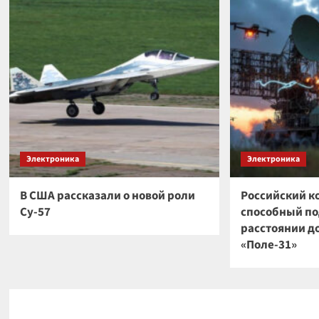
Электроника
Электроника
В США рассказали о новой роли
Российский к
Су-57
способный по
расстоянии до
«Поле-31»