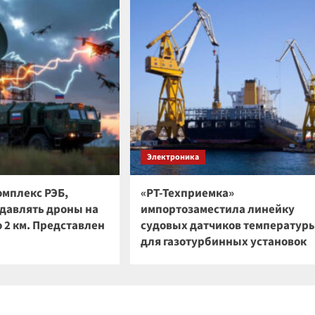
Электроника
омплекс РЭБ,
«РТ-Техприемка»
давлять дроны на
импортозаместила линейку
 2 км. Представлен
судовых датчиков температур
для газотурбинных установок