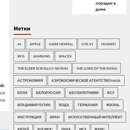
порядок в
доме
Метки
AI
APPLE
GABE NEWELL
GTA VI
HUAWEI
RPG
SAMSUNG
SPACEX
THE ELDER SCROLLS V: SKYRIM
THE LORD OF THE RINGS
АСТРОНОМИЯ
АЭРОКОСМИЧЕСКОЕ АГЕНТСТВО NASA
й:
ска
БПЛА
БЕЛОРУССИЯ
БЕСПИЛОТНИКИ
ВСУ
ов
ВЛАДИМИР ПУТИН
ВОДА
ГЕРМАНИЯ
ЖИЗНЬ
ИНСТРУКЦИЯ
ИРАН
ИСКУССТВЕННЫЙ ИНТЕЛЛЕКТ
КИТАЙ
КОСМОС
ЛУНА
МГУ
МАРС