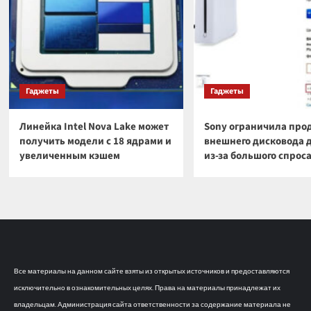
Гаджеты
Гаджеты
Линейка Intel Nova Lake может
Sony ограничила про
получить модели с 18 ядрами и
внешнего дисковода 
увеличенным кэшем
из-за большого спрос
Все материалы на данном сайте взяты из открытых источников и предоставляются
исключительно в ознакомительных целях. Права на материалы принадлежат их
владельцам. Администрация сайта ответственности за содержание материала не