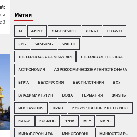
й:
Метки
кой
мой
AI
APPLE
GABE NEWELL
GTA VI
HUAWEI
RPG
SAMSUNG
SPACEX
THE ELDER SCROLLS V: SKYRIM
THE LORD OF THE RINGS
АСТРОНОМИЯ
АЭРОКОСМИЧЕСКОЕ АГЕНТСТВО NASA
БПЛА
БЕЛОРУССИЯ
БЕСПИЛОТНИКИ
ВСУ
ВЛАДИМИР ПУТИН
ВОДА
ГЕРМАНИЯ
ЖИЗНЬ
ИНСТРУКЦИЯ
ИРАН
ИСКУССТВЕННЫЙ ИНТЕЛЛЕКТ
КИТАЙ
КОСМОС
ЛУНА
МГУ
МАРС
МИНOБОРОНЫ РФ
МИНОБОРОНЫ
МИНЮСТОМ РФ