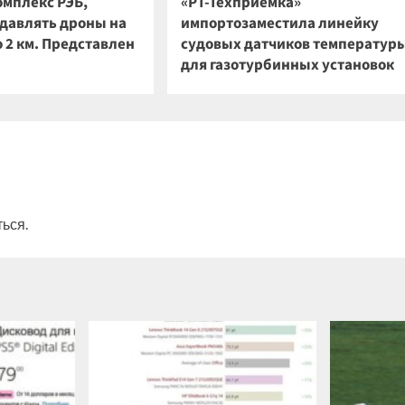
омплекс РЭБ,
«РТ-Техприемка»
давлять дроны на
импортозаместила линейку
 2 км. Представлен
судовых датчиков температур
для газотурбинных установок
ться
.