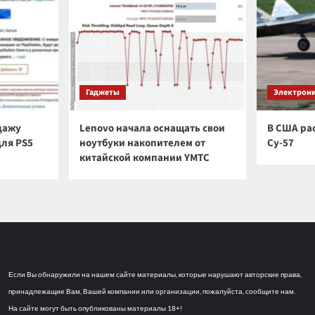
Гаджеты
Электрон
дажу
Lenovo начала оснащать свои
В США ра
для PS5
ноутбуки накопителем от
Су-57
а
китайской компании YMTC
Если Вы обнаружили на нашем сайте материалы, которые нарушают авторские права,
принадлежащие Вам, Вашей компании или организации, пожалуйста, сообщите нам.
На сайте могут быть опубликованы материалы 18+!