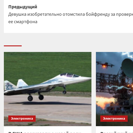
Навигация
Предыдущий
Девушка изобретательно отомстила бойфренду за провер
записи
ее смартфона
Электроника
Электроника