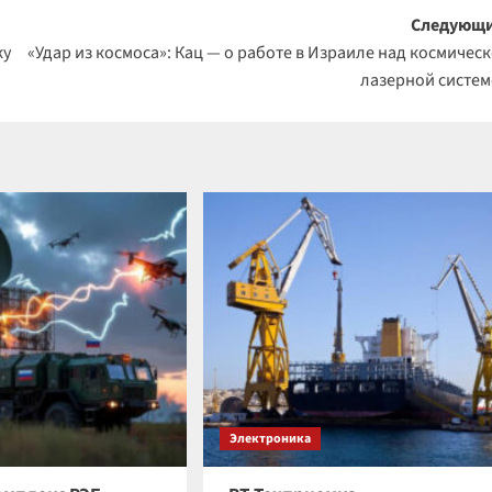
Следующи
ку
«Удар из космоса»: Кац — о работе в Израиле над космичес
лазерной систе
Электроника