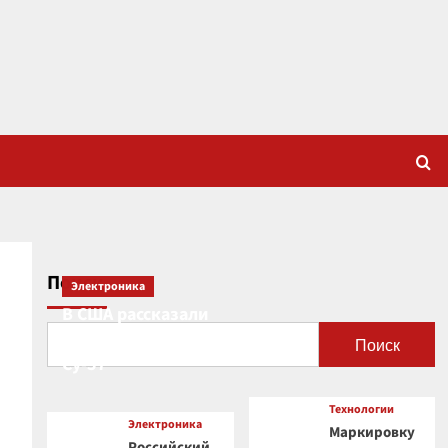
Поиск
Электроника
В США рассказали
о новой роли
Поиск
Су-57
Технологии
Электроника
Маркировку
Российский