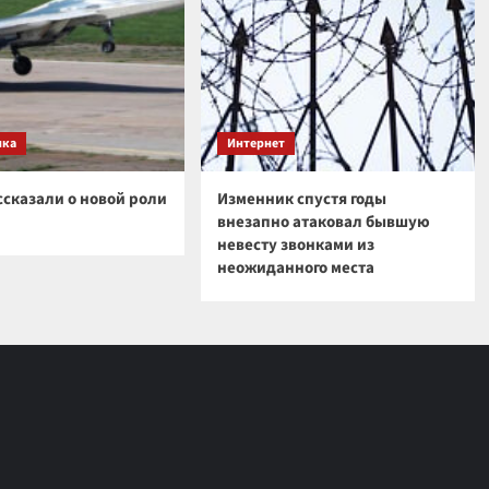
ика
Интернет
ссказали о новой роли
Изменник спустя годы
внезапно атаковал бывшую
невесту звонками из
неожиданного места