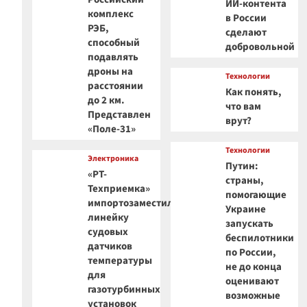
ИИ-контента
комплекс
в России
РЭБ,
сделают
способный
добровольной
подавлять
дроны на
Технологии
расстоянии
Как понять,
до 2 км.
что вам
Представлен
врут?
«Поле-31»
Технологии
Электроника
Путин:
«РТ-
страны,
Техприемка»
помогающие
импортозаместила
Украине
линейку
запускать
судовых
беспилотники
датчиков
по России,
температуры
не до конца
для
оценивают
газотурбинных
возможные
установок