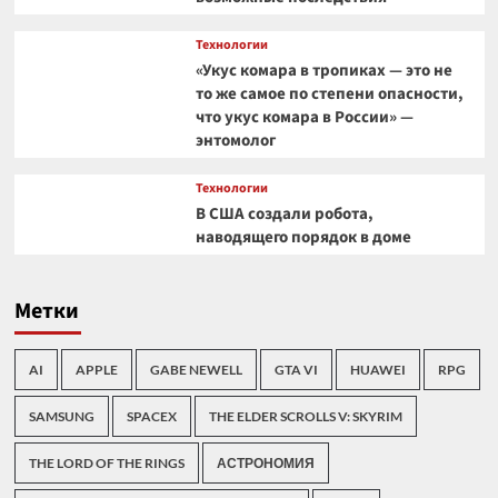
Технологии
«Укус комара в тропиках — это не
то же самое по степени опасности,
что укус комара в России» —
энтомолог
Технологии
В США создали робота,
наводящего порядок в доме
Метки
AI
APPLE
GABE NEWELL
GTA VI
HUAWEI
RPG
SAMSUNG
SPACEX
THE ELDER SCROLLS V: SKYRIM
THE LORD OF THE RINGS
АСТРОНОМИЯ