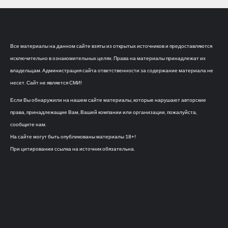
Все материалы на данном сайте взяты из открытых источников и предоставляются
исключительно в ознакомительных целях. Права на материалы принадлежат их
владельцам. Администрация сайта ответственности за содержание материала не
несет. Сайт не является СМИ!
Если Вы обнаружили на нашем сайте материалы, которые нарушают авторские
права, принадлежащие Вам, Вашей компании или организации, пожалуйста,
сообщите нам.
На сайте могут быть опубликованы материалы 18+!
При цитировании ссылка на источник обязательна.