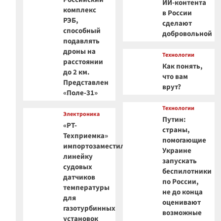
ИИ-контента
комплекс
в России
РЭБ,
сделают
способный
добровольной
подавлять
дроны на
Технологии
расстоянии
Как понять,
до 2 км.
что вам
Представлен
врут?
«Поле-31»
Технологии
Электроника
Путин:
«РТ-
страны,
Техприемка»
помогающие
импортозаместила
Украине
линейку
запускать
судовых
беспилотники
датчиков
по России,
температуры
не до конца
для
оценивают
газотурбинных
возможные
установок