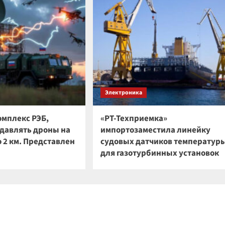
Электроника
омплекс РЭБ,
«РТ-Техприемка»
давлять дроны на
импортозаместила линейку
 2 км. Представлен
судовых датчиков температур
для газотурбинных установок