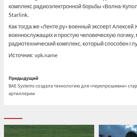
комплекс радиоэлектронной борьбы «Волна-Купол-
Starlink.
Как тогда же «Ленте.ру» военный эксперт Алексей
военнослужащих и простую человеческую логику, 
радиотехнический комплекс, который способен гл
Источник:
vpk.name
Навигация
Предыдущий
BAE Systems создала технологию для «перепрошивки» ста
записи
артиллерии