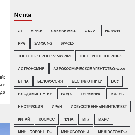
Метки
AI
APPLE
GABE NEWELL
GTA VI
HUAWEI
RPG
SAMSUNG
SPACEX
THE ELDER SCROLLS V: SKYRIM
THE LORD OF THE RINGS
АСТРОНОМИЯ
АЭРОКОСМИЧЕСКОЕ АГЕНТСТВО NASA
й:
БПЛА
БЕЛОРУССИЯ
БЕСПИЛОТНИКИ
ВСУ
м в
ода
ВЛАДИМИР ПУТИН
ВОДА
ГЕРМАНИЯ
ЖИЗНЬ
ИНСТРУКЦИЯ
ИРАН
ИСКУССТВЕННЫЙ ИНТЕЛЛЕКТ
КИТАЙ
КОСМОС
ЛУНА
МГУ
МАРС
МИНOБОРОНЫ РФ
МИНОБОРОНЫ
МИНЮСТОМ РФ