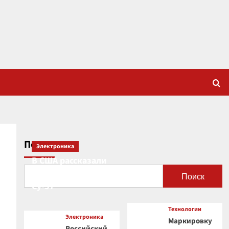
Поиск
Электроника
В США рассказали
о новой роли
Поиск
Су-57
Технологии
Электроника
Маркировку
Российский