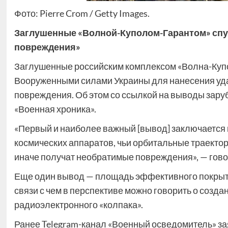
Фото: Pierre Crom / Getty Images.
Заглушенные «Волной-Куполом-Гарантом» спут
повреждения»
Заглушенные российским комплексом «Волна-Купол
Вооруженными силами Украины для нанесения уда
повреждения. Об этом со ссылкой на выводы зару
«Военная хроника».
«Первый и наиболее важный [вывод] заключается в
космических аппаратов, чьи орбитальные траектор
иначе получат необратимые повреждения», — гово
Еще один вывод — площадь эффективного покрыти
связи с чем в перспективе можно говорить о созд
радиоэлектронного «колпака».
Ранее Telegram-канал «Военный осведомитель» за