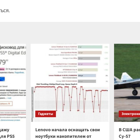
ться
.
Гаджеты
Электрон
дажу
Lenovo начала оснащать свои
В США ра
для PS5
ноутбуки накопителем от
Су-57