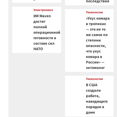
последствия
Электроника
Технологии
ИИ Maven
«Укус комара
достиг
в тропиках
полной
— это не то
операционной
же самое по
готовности в
степени
составе сил
опасности,
НАТО
что укус
комара в
России» —
энтомолог
Технологии
В США
создали
робота,
наводящего
порядок в
доме