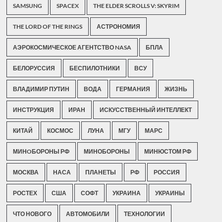
SAMSUNG
SPACEX
THE ELDER SCROLLS V: SKYRIM
THE LORD OF THE RINGS
АСТРОНОМИЯ
АЭРОКОСМИЧЕСКОЕ АГЕНТСТВО NASA
БПЛА
БЕЛОРУССИЯ
БЕСПИЛОТНИКИ
ВСУ
ВЛАДИМИР ПУТИН
ВОДА
ГЕРМАНИЯ
ЖИЗНЬ
ИНСТРУКЦИЯ
ИРАН
ИСКУССТВЕННЫЙ ИНТЕЛЛЕКТ
КИТАЙ
КОСМОС
ЛУНА
МГУ
МАРС
МИНOБОРОНЫ РФ
МИНОБОРОНЫ
МИНЮСТОМ РФ
МОСКВА
НАСА
ПЛАНЕТЫ
РФ
РОССИЯ
РОСТЕХ
США
СОФТ
УКРАИНА
УКРАИНЫ
ЧТО НОВОГО
АВТОМОБИЛИ
ТЕХНОЛОГИИ