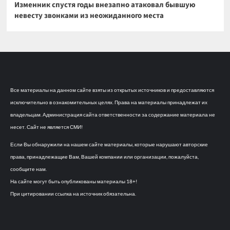
Изменник спустя годы внезапно атаковал бывшую
невесту звонками из неожиданного места
Все материалы на данном сайте взяты из открытых источников и предоставляются
исключительно в ознакомительных целях. Права на материалы принадлежат их
владельцам. Администрация сайта ответственности за содержание материала не
несет. Сайт не является СМИ!
Если Вы обнаружили на нашем сайте материалы, которые нарушают авторские
права, принадлежащие Вам, Вашей компании или организации, пожалуйста,
сообщите нам.
На сайте могут быть опубликованы материалы 18+!
При цитировании ссылка на источник обязательна.