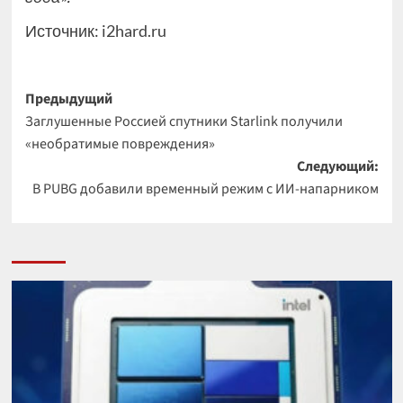
Источник:
i2hard.ru
Навигация
Предыдущий
Заглушенные Россией спутники Starlink получили
записи
«необратимые повреждения»
Следующий:
В PUBG добавили временный режим с ИИ-напарником