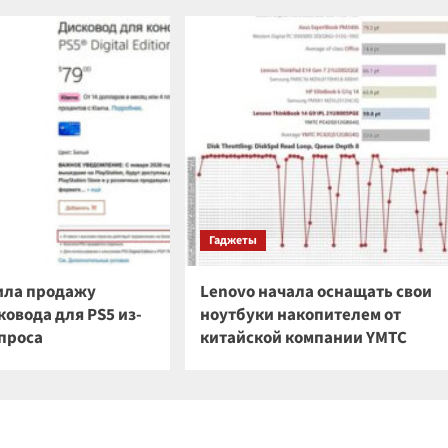
Гаджеты
ила продажу
Lenovo начала оснащать свои
овода для PS5 из-
ноутбуки накопителем от
спроса
китайской компании YMTC