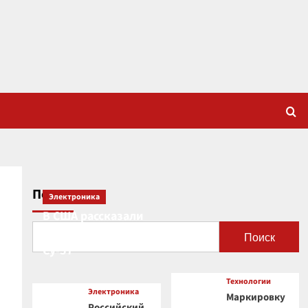
Поиск
Электроника
В США рассказали
о новой роли
Поиск
Су-57
Технологии
Электроника
Маркировку
Российский