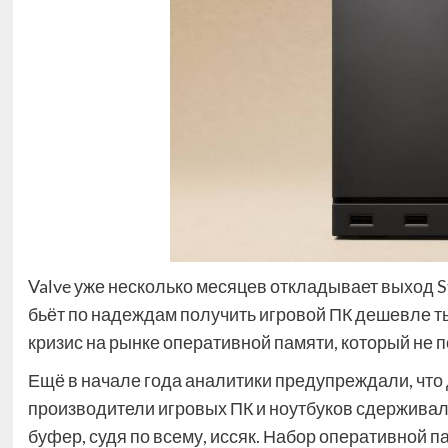
Valve уже несколько месяцев откладывает выход S
бьёт по надеждам получить игровой ПК дешевле 
кризис на рынке оперативной памяти, который не 
Ещё в начале года аналитики предупреждали, что
производители игровых ПК и ноутбуков сдерживали 
буфер, судя по всему, иссяк. Набор оперативной пам