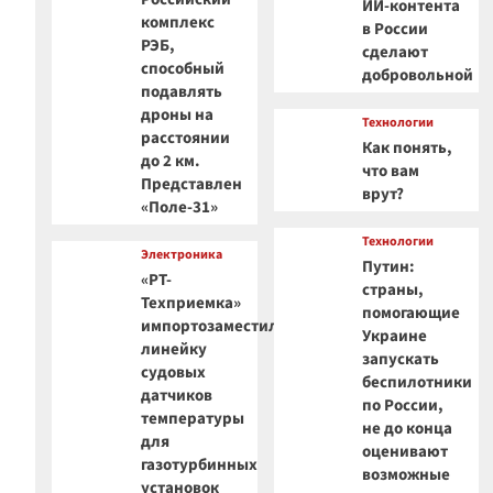
ИИ-контента
комплекс
в России
РЭБ,
сделают
способный
добровольной
подавлять
дроны на
Технологии
расстоянии
Как понять,
до 2 км.
что вам
Представлен
врут?
«Поле-31»
Технологии
Электроника
Путин:
«РТ-
страны,
Техприемка»
помогающие
импортозаместила
Украине
линейку
запускать
судовых
беспилотники
датчиков
по России,
температуры
не до конца
для
оценивают
газотурбинных
возможные
установок