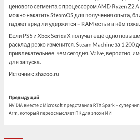
ценового сегмента с процессором AMD Ryzen Z2 A п
можно накатить SteamOS для получения опыта, близ
гаджет вряд ли удержится – RAM есть и в нём тоже.
Если PS5 и Xbox Series X получат ещё одно повыш
расклад резко изменится. Steam Machine за 1 200 
привлекательнее, чем сегодня. Valve, вероятно, и
для запуска.
Источник:
shazoo.ru
Навигация
Предыдущий
NVIDIA вместе с Microsoft представила RTX Spark – суперчип
записи
Arm, который переосмысляет ПК для эпохи ИИ