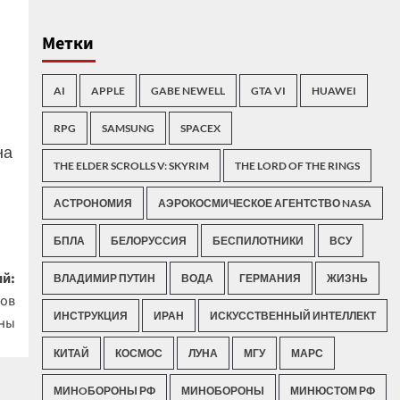
Метки
AI
APPLE
GABE NEWELL
GTA VI
HUAWEI
RPG
SAMSUNG
SPACEX
на
THE ELDER SCROLLS V: SKYRIM
THE LORD OF THE RINGS
АСТРОНОМИЯ
АЭРОКОСМИЧЕСКОЕ АГЕНТСТВО NASA
БПЛА
БЕЛОРУССИЯ
БЕСПИЛОТНИКИ
ВСУ
й:
ВЛАДИМИР ПУТИН
ВОДА
ГЕРМАНИЯ
ЖИЗНЬ
сов
ИНСТРУКЦИЯ
ИРАН
ИСКУССТВЕННЫЙ ИНТЕЛЛЕКТ
ены
КИТАЙ
КОСМОС
ЛУНА
МГУ
МАРС
МИНOБОРОНЫ РФ
МИНОБОРОНЫ
МИНЮСТОМ РФ