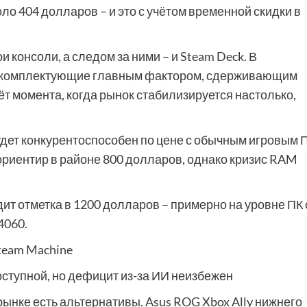
ло 404 долларов – и это с учётом временной скидки в
и консоли, а следом за ними – и Steam Deck. В
на комплектующие главным фактором, сдерживающим
ёт момента, когда рынок стабилизируется настолько,
удет конкурентоспособен по цене с обычным игровым 
ориентир в районе 800 долларов, однако кризис RAM
т отметка в 1200 долларов – примерно на уровне ПК 
4060.
Steam Machine
оступной, но дефицит из-за ИИ неизбежен
рынке есть альтернативы. Asus ROG Xbox Ally нижнего