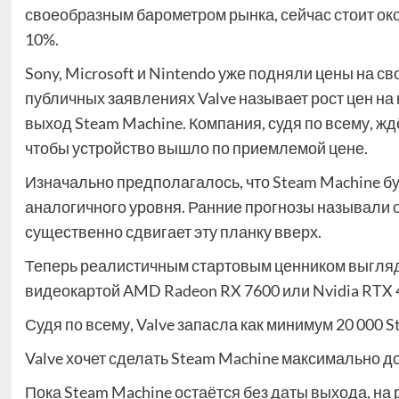
своеобразным барометром рынка, сейчас стоит око
10%.
Sony, Microsoft и Nintendo уже подняли цены на сво
публичных заявлениях Valve называет рост цен 
выход Steam Machine. Компания, судя по всему, жд
чтобы устройство вышло по приемлемой цене.
Изначально предполагалось, что Steam Machine б
аналогичного уровня. Ранние прогнозы называли 
существенно сдвигает эту планку вверх.
Теперь реалистичным стартовым ценником выгляди
видеокартой AMD Radeon RX 7600 или Nvidia RTX 
Судя по всему, Valve запасла как минимум 20 000 
Valve хочет сделать Steam Machine максимально д
Пока Steam Machine остаётся без даты выхода, на 