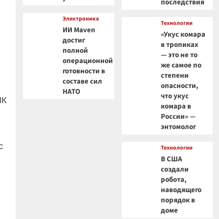
последствия
Электроника
Технологии
ИИ Maven
«Укус комара
достиг
в тропиках
полной
— это не то
операционной
же самое по
готовности в
степени
составе сил
опасности,
НАТО
что укус
ПК
комара в
России» —
энтомолог
с
Технологии
В США
создали
робота,
наводящего
порядок в
доме