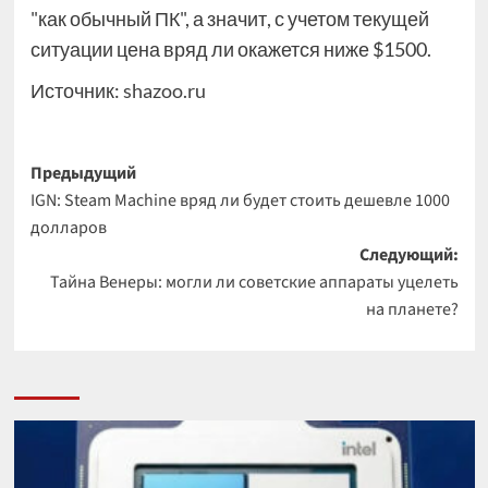
"как обычный ПК", а значит, с учетом текущей
ситуации цена вряд ли окажется ниже $1500.
Источник:
shazoo.ru
Навигация
Предыдущий
IGN: Steam Machine вряд ли будет стоить дешевле 1000
записи
долларов
Следующий:
Тайна Венеры: могли ли советские аппараты уцелеть
на планете?