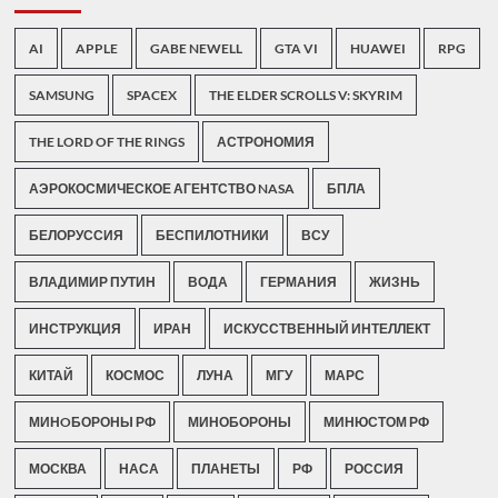
AI
APPLE
GABE NEWELL
GTA VI
HUAWEI
RPG
SAMSUNG
SPACEX
THE ELDER SCROLLS V: SKYRIM
THE LORD OF THE RINGS
АСТРОНОМИЯ
АЭРОКОСМИЧЕСКОЕ АГЕНТСТВО NASA
БПЛА
БЕЛОРУССИЯ
БЕСПИЛОТНИКИ
ВСУ
ВЛАДИМИР ПУТИН
ВОДА
ГЕРМАНИЯ
ЖИЗНЬ
ИНСТРУКЦИЯ
ИРАН
ИСКУССТВЕННЫЙ ИНТЕЛЛЕКТ
КИТАЙ
КОСМОС
ЛУНА
МГУ
МАРС
МИНOБОРОНЫ РФ
МИНОБОРОНЫ
МИНЮСТОМ РФ
МОСКВА
НАСА
ПЛАНЕТЫ
РФ
РОССИЯ