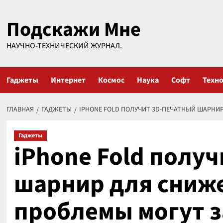
Перейти
Подскажи Мне
к
содержимому
НАУЧНО-ТЕХНИЧЕСКИЙ ЖУРНАЛ.
Гаджеты
Интернет
Космос
Наука
Софт
Техн
ГЛАВНАЯ
ГАДЖЕТЫ
IPHONE FOLD ПОЛУЧИТ 3D-ПЕЧАТНЫЙ ШАРНИР
Гаджеты
iPhone Fold полу
шарнир для сниже
проблемы могут з