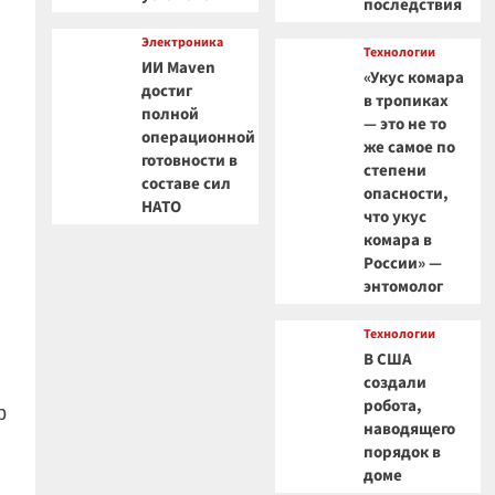
последствия
Электроника
Технологии
ИИ Maven
«Укус комара
достиг
в тропиках
полной
— это не то
операционной
же самое по
готовности в
степени
составе сил
опасности,
НАТО
что укус
комара в
России» —
энтомолог
Технологии
В США
создали
робота,
р
наводящего
порядок в
доме