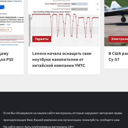
Гаджеты
Электрон
дажу
Lenovo начала оснащать свои
В США ра
для PS5
ноутбуки накопителем от
Су-57
а
китайской компании YMTC
Если Вы обнаружили на нашем сайте материалы, которые нарушают авторские права,
принадлежащие Вам, Вашей компании или организации, пожалуйста, сообщите нам.
На сайте могут быть опубликованы материалы 18+!