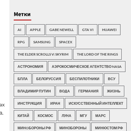
Метки
AI
APPLE
GABE NEWELL
GTA VI
HUAWEI
RPG
SAMSUNG
SPACEX
THE ELDER SCROLLS V: SKYRIM
THE LORD OF THE RINGS
АСТРОНОМИЯ
АЭРОКОСМИЧЕСКОЕ АГЕНТСТВО NASA
БПЛА
БЕЛОРУССИЯ
БЕСПИЛОТНИКИ
ВСУ
ВЛАДИМИР ПУТИН
ВОДА
ГЕРМАНИЯ
ЖИЗНЬ
ax
ИНСТРУКЦИЯ
ИРАН
ИСКУССТВЕННЫЙ ИНТЕЛЛЕКТ
а.
КИТАЙ
КОСМОС
ЛУНА
МГУ
МАРС
МИНOБОРОНЫ РФ
МИНОБОРОНЫ
МИНЮСТОМ РФ