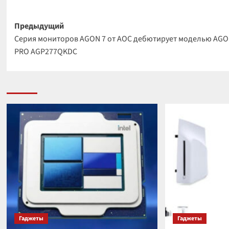
Навигация
Предыдущий
Серия мониторов AGON 7 от AOC дебютирует моделью AG
записи
PRO AGP277QKDC
Гаджеты
Гаджеты