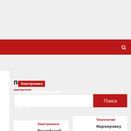
Поиск
Электроника
В США рассказали
о новой роли
Поиск
Су-57
Технологии
Электроника
Маркировку
Российский