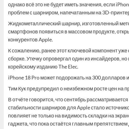
однако всё это не будет иметь значения, если iPho
проблем с шарниром, напечатанным на 3D-принте
Жидкометаллический шарнир, изготовленный мето
смартфонов появиться в массовом продукте, откры
конкурентов Apple.
К сожалению, ранее этот ключевой компонент уже 
сборке. Утечку опровергал один из инсайдеров, но
корейскому изданию The Elec.
iPhone 18 Pro может подорожать на 300 долларов и
Тим Кук предупредил о неизбежном росте цен на пр
В отчёте говорится, что сентябрь рассматривается 
стабильности шарниров для Apple стало источник
повлияет не только на видимость складки на экран
гаджета, что пока остаётся главным препятствием 