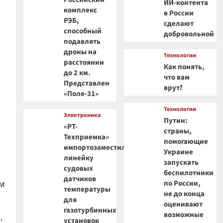
ИИ-контента
комплекс
в России
РЭБ,
сделают
способный
добровольной
подавлять
дроны на
Технологии
расстоянии
Как понять,
до 2 км.
что вам
Представлен
врут?
«Поле-31»
Технологии
Электроника
Путин:
«РТ-
страны,
Техприемка»
помогающие
импортозаместила
Украине
линейку
запускать
судовых
беспилотники
датчиков
м
по России,
температуры
не до конца
для
оценивают
газотурбинных
возможные
,
установок