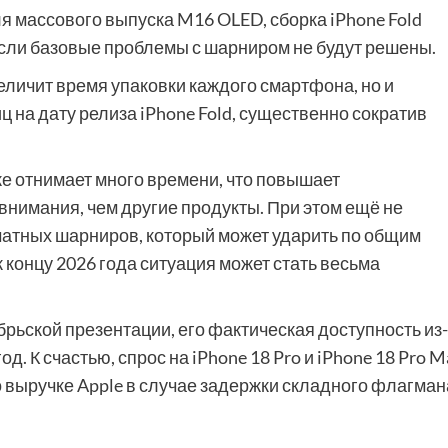
я массового выпуска M16 OLED, сборка iPhone Fold
 если базовые проблемы с шарниром не будут решены.
личит время упаковки каждого смартфона, но и
 на дату релиза iPhone Fold, существенно сократив
е отнимает много времени, что повышает
 внимания, чем другие продукты. При этом ещё не
атных шарниров, который может ударить по общим
к концу 2026 года ситуация может стать весьма
брьской презентации, его фактическая доступность из-
д. К счастью, спрос на iPhone 18 Pro и iPhone 18 Pro M
 выручке Apple в случае задержки складного флагман