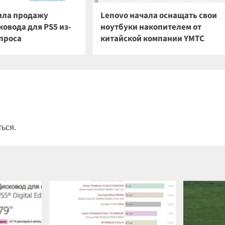
ила продажу
Lenovo начала оснащать свои
овода для PS5 из-
ноутбуки накопителем от
спроса
китайской компании YMTC
ться
.