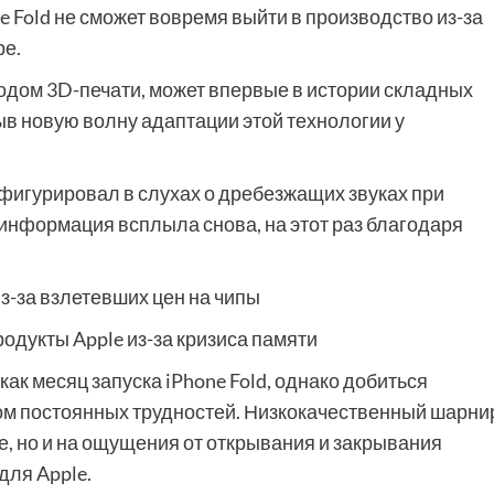
ne Fold не сможет вовремя выйти в производство из-за
ре.
дом 3D-печати, может впервые в истории складных
в новую волну адаптации этой технологии у
фигурировал в слухах о дребезжащих звуках при
 информация всплыла снова, на этот раз благодаря
з-за взлетевших цен на чипы
одукты Apple из-за кризиса памяти
как месяц запуска iPhone Fold, однако добиться
ом постоянных трудностей. Низкокачественный шарни
е, но и на ощущения от открывания и закрывания
для Apple.