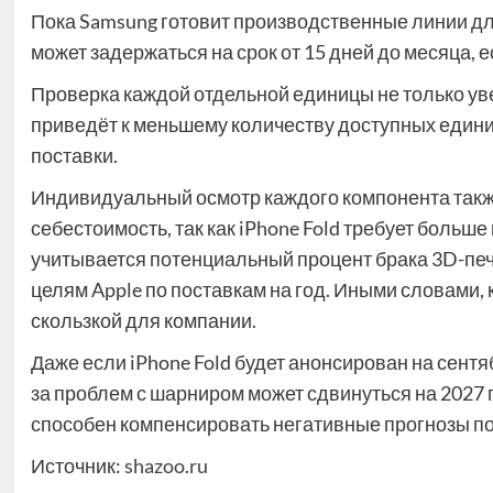
Пока Samsung готовит производственные линии дл
может задержаться на срок от 15 дней до месяца,
Проверка каждой отдельной единицы не только уве
приведёт к меньшему количеству доступных единиц
поставки.
Индивидуальный осмотр каждого компонента такж
себестоимость, так как iPhone Fold требует больше
учитывается потенциальный процент брака 3D-печ
целям Apple по поставкам на год. Иными словами, 
скользкой для компании.
Даже если iPhone Fold будет анонсирован на сентя
за проблем с шарниром может сдвинуться на 2027 го
способен компенсировать негативные прогнозы по
Источник:
shazoo.ru