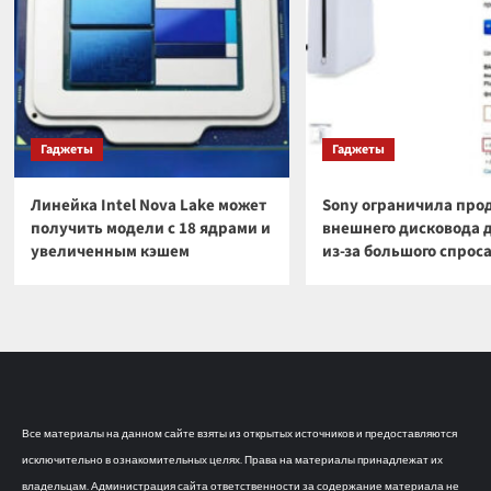
Гаджеты
Гаджеты
Линейка Intel Nova Lake может
Sony ограничила про
получить модели с 18 ядрами и
внешнего дисковода 
увеличенным кэшем
из-за большого спрос
Все материалы на данном сайте взяты из открытых источников и предоставляются
исключительно в ознакомительных целях. Права на материалы принадлежат их
владельцам. Администрация сайта ответственности за содержание материала не