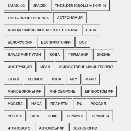
SAMSUNG
SPACEX
THE ELDER SCROLLS V: SKYRIM
THE LORD OF THE RINGS
АСТРОНОМИЯ
АЭРОКОСМИЧЕСКОЕ АГЕНТСТВО NASA
БПЛА
БЕЛОРУССИЯ
БЕСПИЛОТНИКИ
ВСУ
ВЛАДИМИР ПУТИН
ВОДА
ГЕРМАНИЯ
ЖИЗНЬ
ИНСТРУКЦИЯ
ИРАН
ИСКУССТВЕННЫЙ ИНТЕЛЛЕКТ
КИТАЙ
КОСМОС
ЛУНА
МГУ
МАРС
МИНOБОРОНЫ РФ
МИНОБОРОНЫ
МИНЮСТОМ РФ
МОСКВА
НАСА
ПЛАНЕТЫ
РФ
РОССИЯ
РОСТЕХ
США
СОФТ
УКРАИНА
УКРАИНЫ
ЧТО НОВОГО
АВТОМОБИЛИ
ТЕХНОЛОГИИ