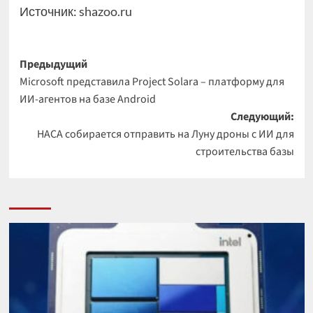
Источник:
shazoo.ru
Навигация
Предыдущий
Microsoft представила Project Solara – платформу для
записи
ИИ-агентов на базе Android
Следующий:
НАСА собирается отправить на Луну дроны с ИИ для
строительства базы