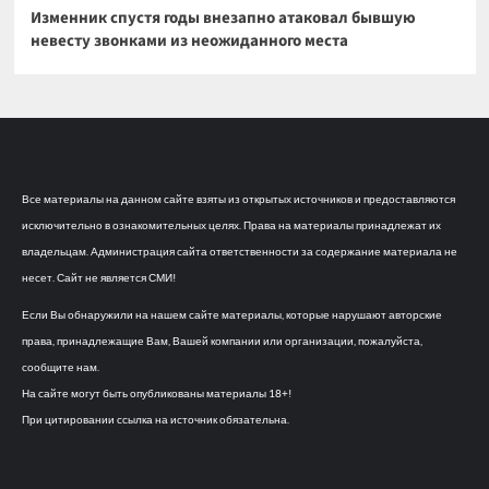
Изменник спустя годы внезапно атаковал бывшую
невесту звонками из неожиданного места
Все материалы на данном сайте взяты из открытых источников и предоставляются
исключительно в ознакомительных целях. Права на материалы принадлежат их
владельцам. Администрация сайта ответственности за содержание материала не
несет. Сайт не является СМИ!
Если Вы обнаружили на нашем сайте материалы, которые нарушают авторские
права, принадлежащие Вам, Вашей компании или организации, пожалуйста,
сообщите нам.
На сайте могут быть опубликованы материалы 18+!
При цитировании ссылка на источник обязательна.