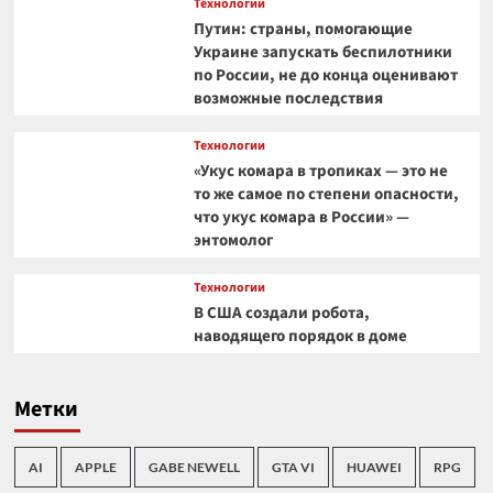
Технологии
Путин: страны, помогающие
Украине запускать беспилотники
по России, не до конца оценивают
возможные последствия
Технологии
«Укус комара в тропиках — это не
то же самое по степени опасности,
что укус комара в России» —
энтомолог
Технологии
В США создали робота,
наводящего порядок в доме
Метки
AI
APPLE
GABE NEWELL
GTA VI
HUAWEI
RPG