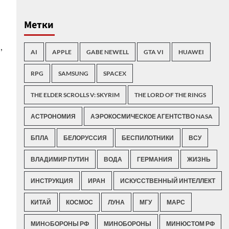
Метки
,
AI
APPLE
GABE NEWELL
GTA VI
HUAWEI
RPG
SAMSUNG
SPACEX
THE ELDER SCROLLS V: SKYRIM
THE LORD OF THE RINGS
АСТРОНОМИЯ
АЭРОКОСМИЧЕСКОЕ АГЕНТСТВО NASA
БПЛА
БЕЛОРУССИЯ
БЕСПИЛОТНИКИ
ВСУ
ВЛАДИМИР ПУТИН
ВОДА
ГЕРМАНИЯ
ЖИЗНЬ
ИНСТРУКЦИЯ
ИРАН
ИСКУССТВЕННЫЙ ИНТЕЛЛЕКТ
КИТАЙ
КОСМОС
ЛУНА
МГУ
МАРС
МИНOБОРОНЫ РФ
МИНОБОРОНЫ
МИНЮСТОМ РФ