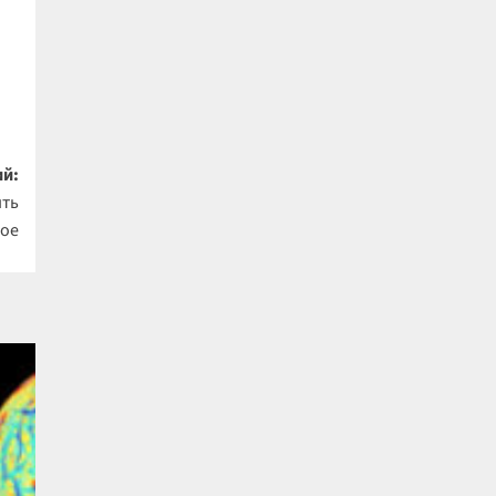
й:
ить
ное