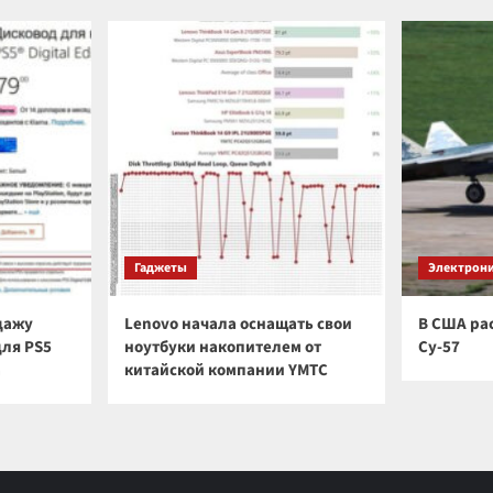
Гаджеты
Электрон
дажу
Lenovo начала оснащать свои
В США ра
для PS5
ноутбуки накопителем от
Су-57
а
китайской компании YMTC