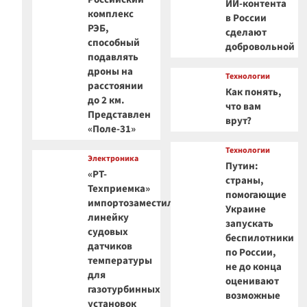
ИИ-контента
комплекс
в России
РЭБ,
сделают
способный
добровольной
подавлять
дроны на
Технологии
расстоянии
Как понять,
до 2 км.
что вам
Представлен
врут?
«Поле-31»
Технологии
Электроника
Путин:
«РТ-
страны,
Техприемка»
помогающие
импортозаместила
Украине
линейку
запускать
судовых
беспилотники
датчиков
по России,
температуры
не до конца
для
оценивают
газотурбинных
возможные
установок