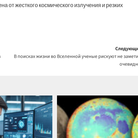
а от жесткого космического излучения и резких
Следующи
в
В поисках жизни во Вселенной ученые рискуют не замет
очевид