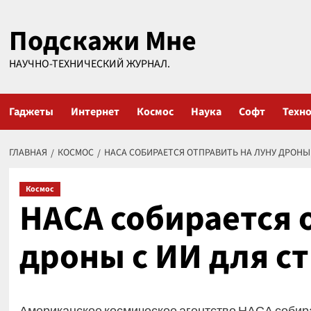
Перейти
Подскажи Мне
к
содержимому
НАУЧНО-ТЕХНИЧЕСКИЙ ЖУРНАЛ.
Гаджеты
Интернет
Космос
Наука
Софт
Техн
ГЛАВНАЯ
КОСМОС
НАСА СОБИРАЕТСЯ ОТПРАВИТЬ НА ЛУНУ ДРОНЫ
Космос
НАСА собирается 
дроны с ИИ для с
Американское космическое агентство НАСА собир