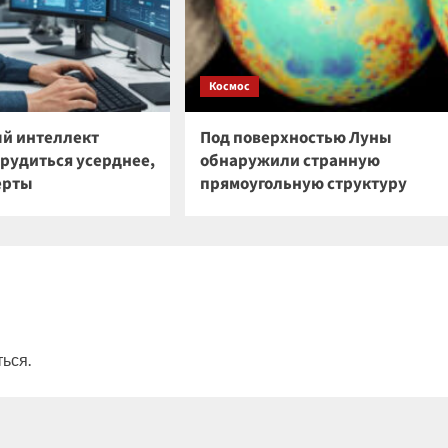
Космос
й интеллект
Под поверхностью Луны
трудиться усерднее,
обнаружили странную
ерты
прямоугольную структуру
ться
.