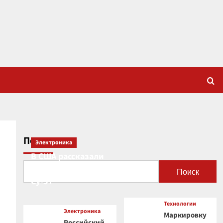
Поиск
Электроника
В США рассказали
о новой роли
Поиск
Су-57
Технологии
Электроника
Маркировку
Российский