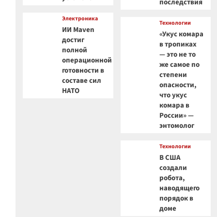
последствия
Электроника
Технологии
ИИ Maven
«Укус комара
достиг
в тропиках
полной
— это не то
операционной
же самое по
готовности в
степени
составе сил
опасности,
НАТО
что укус
комара в
России» —
энтомолог
Технологии
В США
создали
робота,
наводящего
порядок в
доме