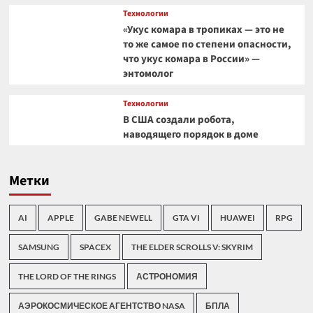
Технологии
«Укус комара в тропиках — это не
то же самое по степени опасности,
что укус комара в России» —
энтомолог
Технологии
В США создали робота,
наводящего порядок в доме
Метки
AI
APPLE
GABE NEWELL
GTA VI
HUAWEI
RPG
SAMSUNG
SPACEX
THE ELDER SCROLLS V: SKYRIM
THE LORD OF THE RINGS
АСТРОНОМИЯ
АЭРОКОСМИЧЕСКОЕ АГЕНТСТВО NASA
БПЛА