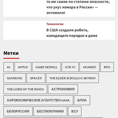
то же самое по степени опасности,
что укус комара в России» —
энтомолог
Технологии
В США создали робота,
наводящего порядок в доме
Метки
AI
APPLE
GABE NEWELL
GTA VI
HUAWEI
RPG
SAMSUNG
SPACEX
THE ELDER SCROLLS V: SKYRIM
THE LORD OF THE RINGS
АСТРОНОМИЯ
АЭРОКОСМИЧЕСКОЕ АГЕНТСТВО NASA
БПЛА
БЕЛОРУССИЯ
БЕСПИЛОТНИКИ
ВСУ