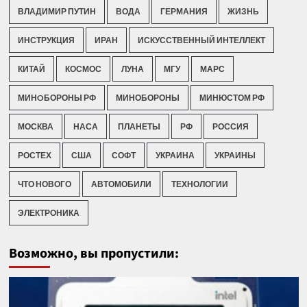
ВЛАДИМИР ПУТИН
ВОДА
ГЕРМАНИЯ
ЖИЗНЬ
ИНСТРУКЦИЯ
ИРАН
ИСКУССТВЕННЫЙ ИНТЕЛЛЕКТ
КИТАЙ
КОСМОС
ЛУНА
МГУ
МАРС
МИНOБОРОНЫ РФ
МИНОБОРОНЫ
МИНЮСТОМ РФ
МОСКВА
НАСА
ПЛАНЕТЫ
РФ
РОССИЯ
РОСТЕХ
США
СОФТ
УКРАИНА
УКРАИНЫ
ЧТО НОВОГО
АВТОМОБИЛИ
ТЕХНОЛОГИИ
ЭЛЕКТРОНИКА
Возможно, вы пропустили: