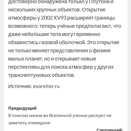
достоверно обнаружена только у Плутона и
нескольких крупных объектов. Открытие
атмосферы у 2002 XV93 расширяет границы
возможного: теперь учёные предполагают, что
даже небольшие тела могут временно
обзавестись газовой оболочкой. Это открытие
не только меняет представления о физике
малых планет, но и открывает новые
перспективы для поиска атмосфер у других
транснептуновых объектов.
Источник:
esoreiter.ru
Навигация
Предыдущий
В поисках жизни во Вселенной ученые рискуют не
записи
заметить очевидное
Следующий: