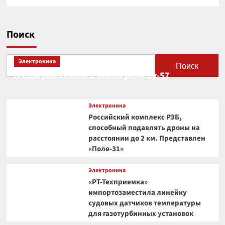
Поиск
Электроника
Поиск
В США рассказали о новой роли Су-57
Электроника
Российский комплекс РЭБ,
способный подавлять дроны на
расстоянии до 2 км. Представлен
«Поле-31»
Электроника
«РТ-Техприемка»
импортозаместила линейку
судовых датчиков температуры
для газотурбинных установок