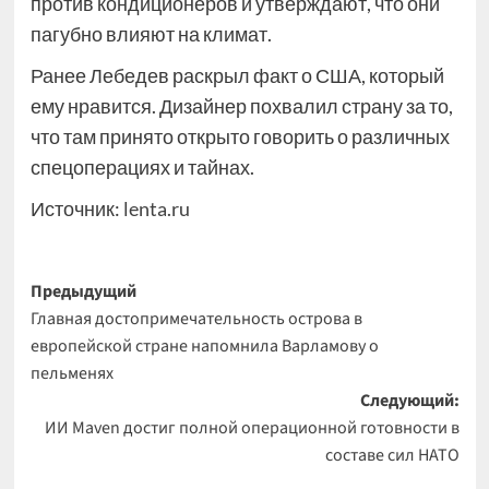
против кондиционеров и утверждают, что они
пагубно влияют на климат.
Ранее Лебедев раскрыл факт о США, который
ему нравится. Дизайнер похвалил страну за то,
что там принято открыто говорить о различных
спецоперациях и тайнах.
Источник:
lenta.ru
Навигация
Предыдущий
Главная достопримечательность острова в
записи
европейской стране напомнила Варламову о
пельменях
Следующий:
ИИ Maven достиг полной операционной готовности в
составе сил НАТО