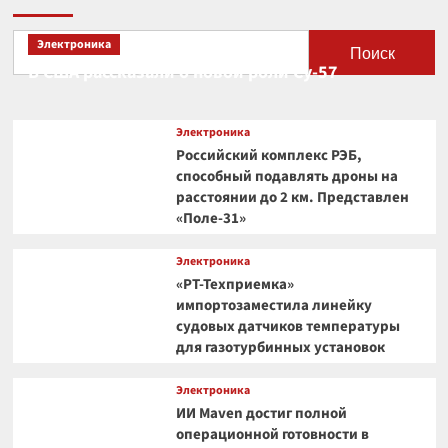
Электроника
Поиск
В США рассказали о новой роли Су-57
Электроника
Российский комплекс РЭБ,
способный подавлять дроны на
расстоянии до 2 км. Представлен
«Поле-31»
Электроника
«РТ-Техприемка»
импортозаместила линейку
судовых датчиков температуры
для газотурбинных установок
Электроника
ИИ Maven достиг полной
операционной готовности в