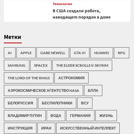
Технологии
В США создали робота,
наводящего порядок в доме
Метки
AI
APPLE
GABE NEWELL
GTA VI
HUAWEI
RPG
SAMSUNG
SPACEX
THE ELDER SCROLLS V: SKYRIM
THE LORD OF THE RINGS
АСТРОНОМИЯ
АЭРОКОСМИЧЕСКОЕ АГЕНТСТВО NASA
БПЛА
БЕЛОРУССИЯ
БЕСПИЛОТНИКИ
ВСУ
ВЛАДИМИР ПУТИН
ВОДА
ГЕРМАНИЯ
ЖИЗНЬ
ИНСТРУКЦИЯ
ИРАН
ИСКУССТВЕННЫЙ ИНТЕЛЛЕКТ