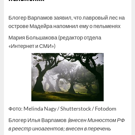
Блогер Варламов заявил, что лавровый лес на
острове Мадейра напомнил ему о пельменях
Мария Большакова (редактор отдела
«Интернет и СМИ»)
Фото: Melinda Nagy / Shutterstock / Fotodom
Блогер Илья Варламов
(внесен Минюстом РФ
в реестр иноагентов; внесен в перечень