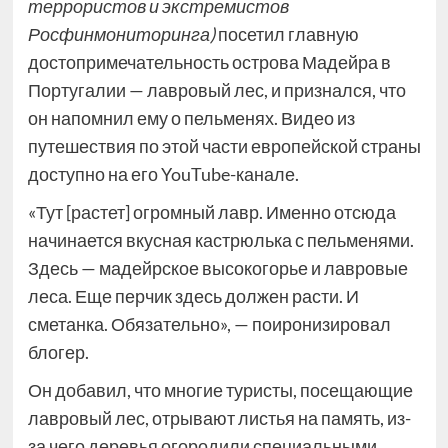
террористов и экстремистов
Росфинмониторинга)
посетил главную
достопримечательность острова Мадейра в
Португалии — лавровый лес, и признался, что
он напомнил ему о пельменях. Видео из
путешествия по этой части европейской страны
доступно на его YouTube-канале.
«Тут [растет] огромный лавр. Именно отсюда
начинается вкусная кастрюлька с пельменями.
Здесь — мадейрское высокогорье и лавровые
леса. Еще перчик здесь должен расти. И
сметанка. Обязательно», — поиронизировал
блогер.
Он добавил, что многие туристы, посещающие
лавровый лес, отрывают листья на память, из-
за чего деревья огородили специальными