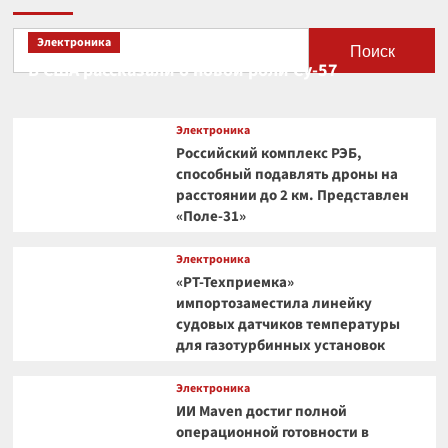
Электроника
Поиск
В США рассказали о новой роли Су-57
Электроника
Российский комплекс РЭБ,
способный подавлять дроны на
расстоянии до 2 км. Представлен
«Поле-31»
Электроника
«РТ-Техприемка»
импортозаместила линейку
судовых датчиков температуры
для газотурбинных установок
Электроника
ИИ Maven достиг полной
операционной готовности в