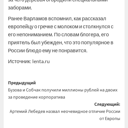
заборами.
Ранее Варламов вспомнил, как рассказал
европейцу о гречке с молоком и столкнулся с
его непониманием. По словам блогера, его
приятель был убежден, что это популярное в
России блюдо ему не понравится.
Источник:
lenta.ru
Навигация
Предыдущий
Бузова и Собчак получили миллионы рублей на двоих
записи
за проведение корпоратива
Следующий:
Артемий Лебедев назвал неочевидное отличие России
от Европы