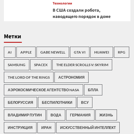
Технологии
В США создали робота,
наводящего порядок в доме
Метки
AI
APPLE
GABE NEWELL
GTA VI
HUAWEI
RPG
SAMSUNG
SPACEX
THE ELDER SCROLLS V: SKYRIM
THE LORD OF THE RINGS
АСТРОНОМИЯ
АЭРОКОСМИЧЕСКОЕ АГЕНТСТВО NASA
БПЛА
БЕЛОРУССИЯ
БЕСПИЛОТНИКИ
ВСУ
ВЛАДИМИР ПУТИН
ВОДА
ГЕРМАНИЯ
ЖИЗНЬ
ИНСТРУКЦИЯ
ИРАН
ИСКУССТВЕННЫЙ ИНТЕЛЛЕКТ