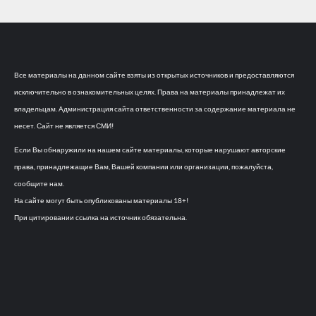
Все материалы на данном сайте взяты из открытых источников и предоставляются
исключительно в ознакомительных целях. Права на материалы принадлежат их
владельцам. Администрация сайта ответственности за содержание материала не
несет. Сайт не является СМИ!
Если Вы обнаружили на нашем сайте материалы, которые нарушают авторские
права, принадлежащие Вам, Вашей компании или организации, пожалуйста,
сообщите нам.
На сайте могут быть опубликованы материалы 18+!
При цитировании ссылка на источник обязательна.