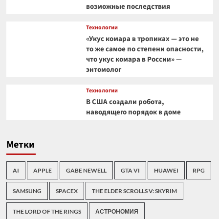
возможные последствия
Технологии
«Укус комара в тропиках — это не
то же самое по степени опасности,
что укус комара в России» —
энтомолог
Технологии
В США создали робота,
наводящего порядок в доме
Метки
AI
APPLE
GABE NEWELL
GTA VI
HUAWEI
RPG
SAMSUNG
SPACEX
THE ELDER SCROLLS V: SKYRIM
THE LORD OF THE RINGS
АСТРОНОМИЯ