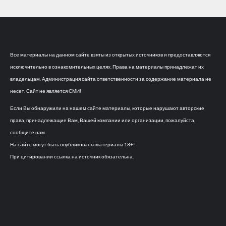
Все материалы на данном сайте взяты из открытых источников и предоставляются
исключительно в ознакомительных целях. Права на материалы принадлежат их
владельцам. Администрация сайта ответственности за содержание материала не
несет. Сайт не является СМИ!
Если Вы обнаружили на нашем сайте материалы, которые нарушают авторские
права, принадлежащие Вам, Вашей компании или организации, пожалуйста,
сообщите нам.
На сайте могут быть опубликованы материалы 18+!
При цитировании ссылка на источник обязательна.