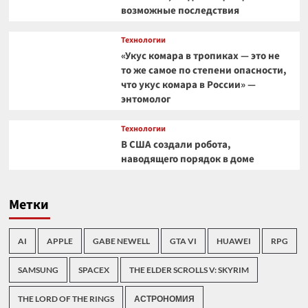
возможные последствия
Технологии
«Укус комара в тропиках — это не
то же самое по степени опасности,
что укус комара в России» —
энтомолог
Технологии
В США создали робота,
наводящего порядок в доме
Метки
AI
APPLE
GABE NEWELL
GTA VI
HUAWEI
RPG
SAMSUNG
SPACEX
THE ELDER SCROLLS V: SKYRIM
THE LORD OF THE RINGS
АСТРОНОМИЯ